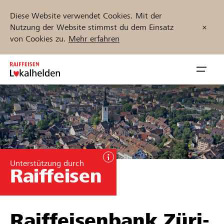
Diese Website verwendet Cookies. Mit der
Nutzung der Website stimmst du dem Einsatz
von Cookies zu.
Mehr erfahren
Zum
Inhalt
Navig
springen
öffnen
Jetzt starten
Projekte und Organisationen finden
Unterstützung durch
Raiffeisen
Unterstützen
Hilfe & Support
Raiffeisenbank Züri-