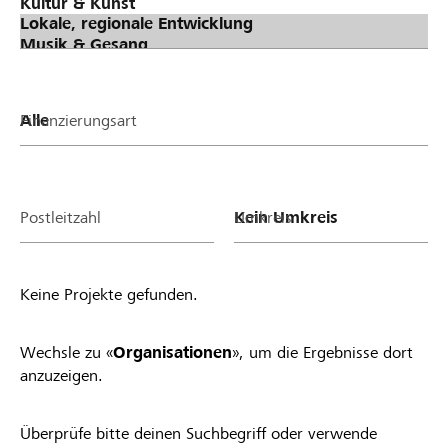
zu stimmen. Phase 3: Verteilung Lokalbonus
(Spendentopf von Raiffeisen) an erfolgreiche
Projekte & Organisationen Je mehr Stimmen ein
Projekt oder ein Verein/eine Stiftung gesammelt
hat, desto höher fällt der Anteil am Lokalbonus
Finanzierungsart
von Raiffeisen aus. Alle Projekte und
Vereine/Stiftungen mit mindestens einer Stimme
profitieren. Teilnahmebedingungen Sobald du ein
Projekt startest oder ein Organisationsprofil auf
Postleitzahl
Umkreis
lokalhelden.ch aktivierst, nimmst du automatisch
am Lokalbonus teil und profitierst. Einzige
Voraussetzung: Dein Projekt ist gemeinnützig und
Keine Projekte gefunden.
wird lokal umgesetzt bzw. dein Verein/deine
Stiftung ist in der Region aktiv. Zudem gelten die
allgemeinen Richtlinien von lokalhelden.ch* Unter
Wechsle zu «
Organisationen
», um die Ergebnisse dort
"Bankregion" siehst du 14 Tagen nachdem deine
anzuzeigen.
Organisation aktiv geschaltet wurde oder dein
Projekt in die Startphase gewechselt hat, ob du
Überprüfe bitte deinen Suchbegriff oder verwende
von deiner Raiffeisenbank angenommen oder