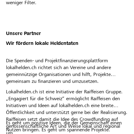
weniger Filter.
abgelehnt wurdest. * Die Raiffeisenbank Züri-
Unterland behält sich das Recht vor, Projekte oder
Organisationsprofile vom Lokalbonus
auszuschliessen.
Unsere Partner
Wir fördern lokale Heldentaten
Die Spenden- und Projektfinanzierungsplattform
lokalhelden.ch richtet sich an Vereine und andere
gemeinnützige Organisationen und hilft, Projekte
gemeinsam zu finanzieren und umzusetzen.
Lokalhelden.ch ist eine Initiative der Raiffeisen Gruppe.
„Engagiert für die Schweiz“ ermöglicht Raiffeisen den
Initiativen und Ideen auf lokalhelden.ch eine breite
Öffentlichkeit und unterstützt gerne bei der Realisierung.
Raiffeisen setzt damit die Idee des Crowdfunding auf
Es geht um positive Ideen, die der Gemeinschaft einen
genossenschaftliche Art und Weise lokal und regional
Nutzen bringen. Es geht um spannende Projekte.
um.