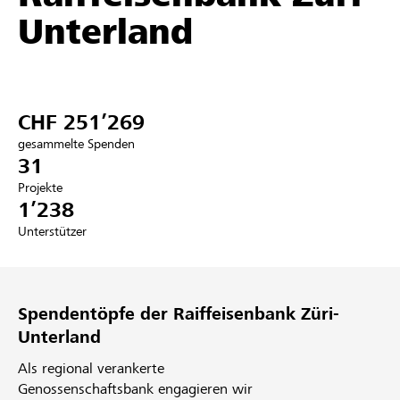
Unterland
Partner / Raiffeisenbank
CHF 251’269
Anmelden
gesammelte Spenden
31
Registrieren
Projekte
1’238
Unterstützer
DE
FR
IT
Spendentöpfe der Raiffeisenbank Züri-
Unterland
Als regional verankerte
Genossenschaftsbank engagieren wir