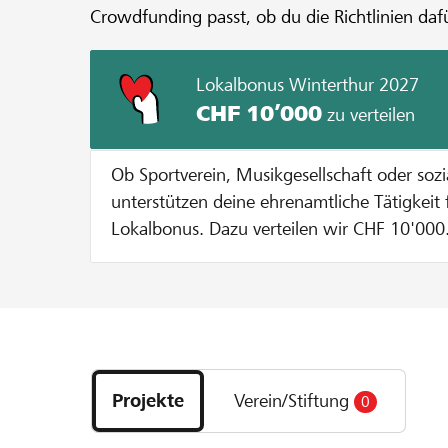
Crowdfunding passt, ob du die Richtlinien dafü
Lokalbonus Winterthur 2027
CHF 10’000
zu verteilen
Ob Sportverein, Musikgesellschaft oder soz
unterstützen deine ehrenamtliche Tätigkeit 
Lokalbonus. Dazu verteilen wir CHF 10'000.-
Vereine oder Stiftungen aus unserer Region
Lokalbonus ausfällt, hängt davon ab, wie vi
Genossenschaftsmitglieder und YoungMemb
Projekt, dein Verein oder deine Stiftung abstimmen. So f
Entdecke
es: Phase 1: Projektidee einreichen/ Organisation anmelden von
Projekte
Ende November 2026 Starte dein Projekt auf lokalhelden.ch oder
Projekte
Verein/Stiftung
0
und
setze für deinen Verein/deine Stiftung ein Or
Organisationen
Phase 1 kannst du bereits Geld aber noch