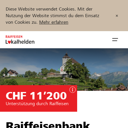
Diese Website verwendet Cookies. Mit der
Nutzung der Website stimmst du dem Einsatz
von Cookies zu.
Mehr erfahren
Zum
Inhalt
Navig
springen
öffnen
Jetzt starten
CHF 11’200
Projekte und Organisationen finden
Unterstützung durch Raiffeisen
Unterstützen
Hilfe & Support
Raiffeisenbank