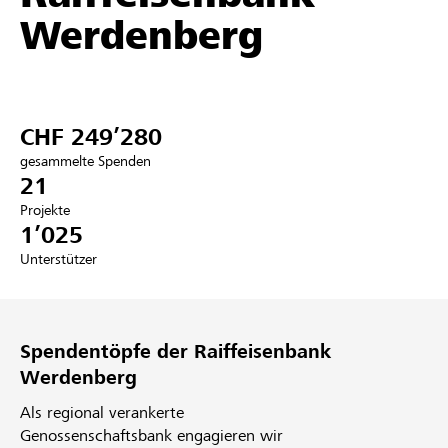
Werdenberg
Partner / Raiffeisenbank
CHF 249’280
Anmelden
gesammelte Spenden
21
Registrieren
Projekte
1’025
Unterstützer
DE
FR
IT
Spendentöpfe der Raiffeisenbank
Werdenberg
Als regional verankerte
Genossenschaftsbank engagieren wir