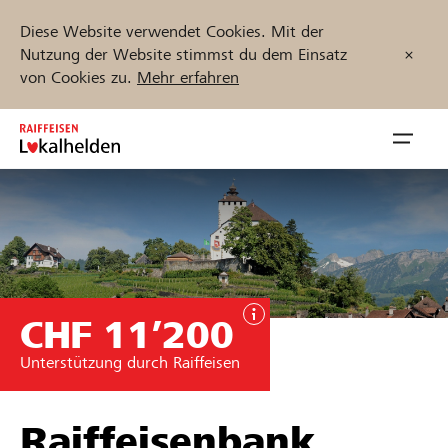
Diese Website verwendet Cookies. Mit der
Nutzung der Website stimmst du dem Einsatz
von Cookies zu.
Mehr erfahren
Zum
Inhalt
Navig
springen
öffnen
Jetzt starten
CHF 11’200
Projekte und Organisationen finden
Unterstützung durch Raiffeisen
Unterstützen
Hilfe & Support
Raiffeisenbank