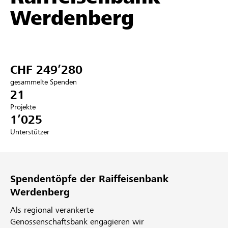
Werdenberg
Partner / Raiffeisenbank
CHF 249’280
Anmelden
gesammelte Spenden
21
Registrieren
Projekte
1’025
Unterstützer
DE
FR
IT
Spendentöpfe der Raiffeisenbank
Werdenberg
Als regional verankerte
Genossenschaftsbank engagieren wir