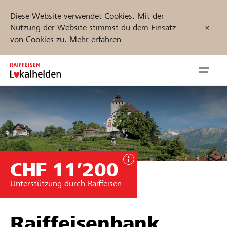
Diese Website verwendet Cookies. Mit der
Nutzung der Website stimmst du dem Einsatz
von Cookies zu.
Mehr erfahren
Zum
Inhalt
Navig
springen
öffnen
Jetzt starten
CHF 11’200
Projekte und Organisationen finden
Unterstützung durch Raiffeisen
Unterstützen
Hilfe & Support
Raiffeisenbank