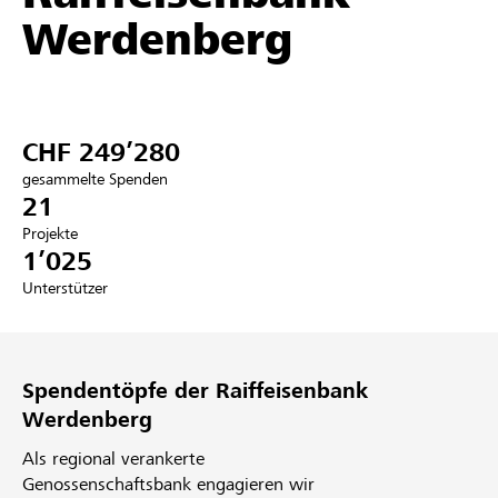
Werdenberg
Partner / Raiffeisenbank
CHF 249’280
Anmelden
gesammelte Spenden
21
Registrieren
Projekte
1’025
Unterstützer
DE
FR
IT
Spendentöpfe der Raiffeisenbank
Werdenberg
Als regional verankerte
Genossenschaftsbank engagieren wir