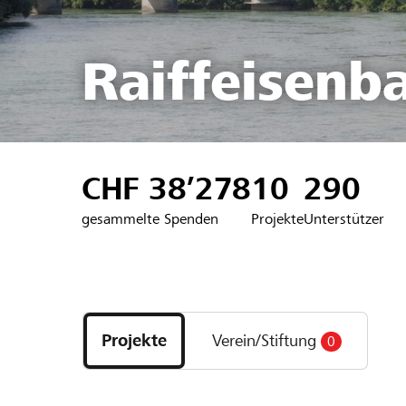
Raiffeisenb
CHF 38’278
10
290
gesammelte Spenden
Projekte
Unterstützer
Entdecke
Projekte
Projekte
Verein/Stiftung
0
und
Organisationen
der