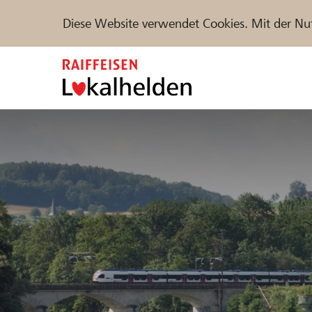
Diese Website verwendet Cookies. Mit der Nu
Zum
Inhalt
springen
Unterstützen
Hilfe & Support
Partne
Projekte und Organisationen finden
DE
FR
IT