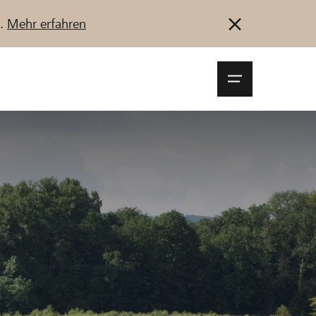
u.
Mehr erfahren
Navigationsm
öffnen
Anmelden
Registrieren
Jetzt starten