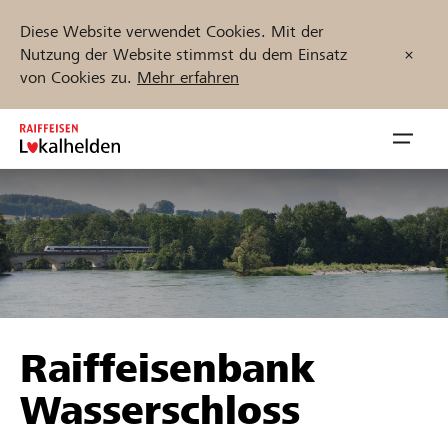
Diese Website verwendet Cookies. Mit der
Nutzung der Website stimmst du dem Einsatz
von Cookies zu.
Mehr erfahren
Zum
Inhalt
Navig
springen
öffnen
Jetzt starten
Projekte und Organisationen finden
Raiffeisenbank
Unterstützen
Wasserschloss
Hilfe & Support