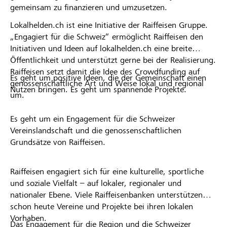
gemeinsam zu finanzieren und umzusetzen.
Lokalhelden.ch ist eine Initiative der Raiffeisen Gruppe.
„Engagiert für die Schweiz“ ermöglicht Raiffeisen den
Initiativen und Ideen auf lokalhelden.ch eine breite
Öffentlichkeit und unterstützt gerne bei der Realisierung.
Raiffeisen setzt damit die Idee des Crowdfunding auf
Es geht um positive Ideen, die der Gemeinschaft einen
genossenschaftliche Art und Weise lokal und regional
Nutzen bringen. Es geht um spannende Projekte.
um.
Es geht um ein Engagement für die Schweizer
Vereinslandschaft und die genossenschaftlichen
Grundsätze von Raiffeisen.
Raiffeisen engagiert sich für eine kulturelle, sportliche
und soziale Vielfalt – auf lokaler, regionaler und
nationaler Ebene. Viele Raiffeisenbanken unterstützen
schon heute Vereine und Projekte bei ihren lokalen
Vorhaben.
Das Engagement für die Region und die Schweizer