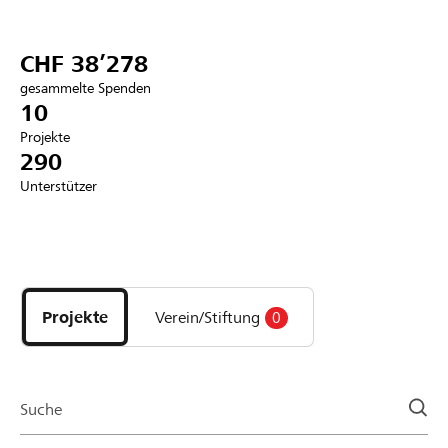
Partner / Raiffeisenbank
CHF 38’278
gesammelte Spenden
10
Projekte
Anmelden
290
Unterstützer
Registrieren
Entdecke
DE
FR
IT
Projekte
und
Projekte
Verein/Stiftung
0
Organisationen
der
Page
Suche