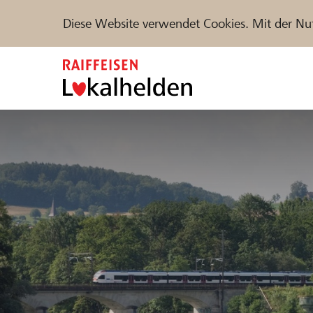
Diese Website verwendet Cookies. Mit der Nu
Zum
Inhalt
springen
Unterstützen
Hilfe & Support
Partne
Projekte und Organisationen finden
DE
FR
IT