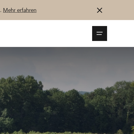
u.
Mehr erfahren
Navigationsm
öffnen
Anmelden
Registrieren
Jetzt starten