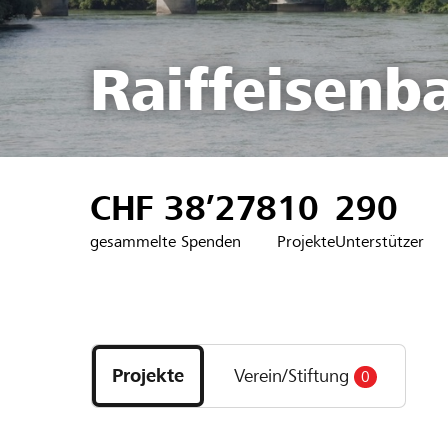
Raiffeisenb
CHF 38’278
10
290
gesammelte Spenden
Projekte
Unterstützer
Entdecke
Projekte
Projekte
Verein/Stiftung
0
und
Organisationen
der