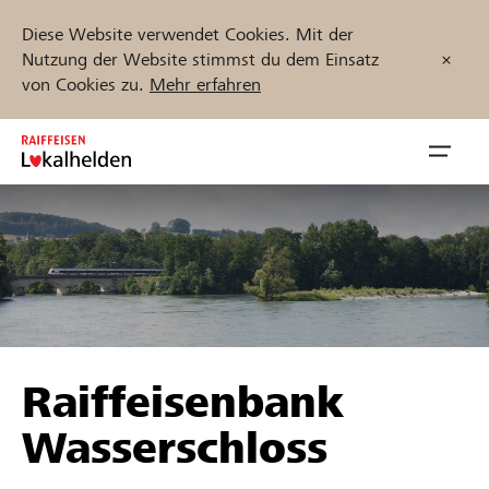
Diese Website verwendet Cookies. Mit der
Nutzung der Website stimmst du dem Einsatz
von Cookies zu.
Mehr erfahren
Zum
Inhalt
Navig
springen
öffnen
Jetzt starten
Projekte und Organisationen finden
Raiffeisenbank
Unterstützen
Wasserschloss
Hilfe & Support