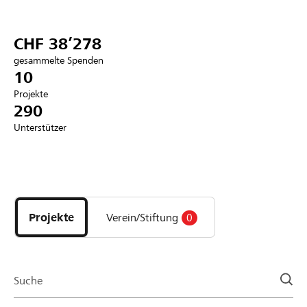
Partner / Raiffeisenbank
CHF 38’278
gesammelte Spenden
10
Projekte
Anmelden
290
Unterstützer
Registrieren
Entdecke
DE
FR
IT
Projekte
und
Projekte
Verein/Stiftung
0
Organisationen
der
Page
Suche