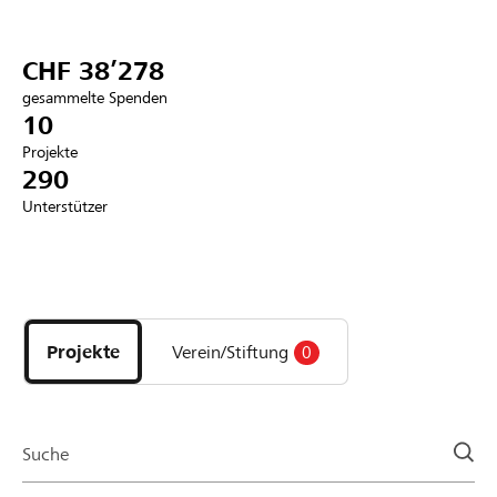
Partner / Raiffeisenbank
CHF 38’278
gesammelte Spenden
10
Projekte
Anmelden
290
Unterstützer
Registrieren
Entdecke
DE
FR
IT
Projekte
und
Projekte
Verein/Stiftung
0
Organisationen
der
Page
Suche