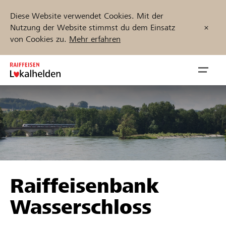
Diese Website verwendet Cookies. Mit der
Nutzung der Website stimmst du dem Einsatz
von Cookies zu.
Mehr erfahren
Zum
Inhalt
Navig
springen
öffnen
Jetzt starten
Projekte und Organisationen finden
Raiffeisenbank
Unterstützen
Wasserschloss
Hilfe & Support