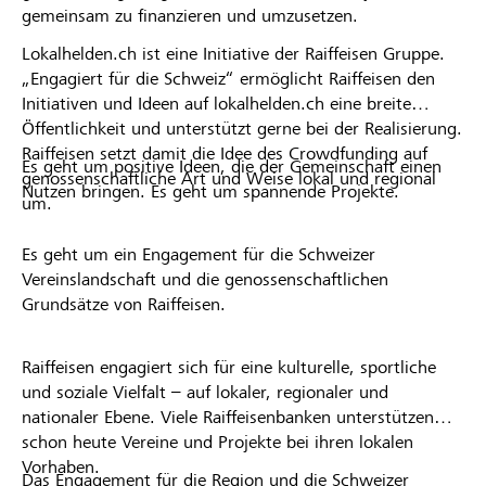
gemeinsam zu finanzieren und umzusetzen.
Lokalhelden.ch ist eine Initiative der Raiffeisen Gruppe.
„Engagiert für die Schweiz“ ermöglicht Raiffeisen den
Initiativen und Ideen auf lokalhelden.ch eine breite
Öffentlichkeit und unterstützt gerne bei der Realisierung.
Raiffeisen setzt damit die Idee des Crowdfunding auf
Es geht um positive Ideen, die der Gemeinschaft einen
genossenschaftliche Art und Weise lokal und regional
Nutzen bringen. Es geht um spannende Projekte.
um.
Es geht um ein Engagement für die Schweizer
Vereinslandschaft und die genossenschaftlichen
Grundsätze von Raiffeisen.
Raiffeisen engagiert sich für eine kulturelle, sportliche
und soziale Vielfalt – auf lokaler, regionaler und
nationaler Ebene. Viele Raiffeisenbanken unterstützen
schon heute Vereine und Projekte bei ihren lokalen
Vorhaben.
Das Engagement für die Region und die Schweizer