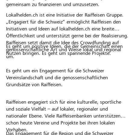
gemeinsam zu finanzieren und umzusetzen.
Lokalhelden.ch ist eine Initiative der Raiffeisen Gruppe.
„Engagiert für die Schweiz“ ermöglicht Raiffeisen den
Initiativen und Ideen auf lokalhelden.ch eine breite
Öffentlichkeit und unterstützt gerne bei der Realisierung.
Raiffeisen setzt damit die Idee des Crowdfunding auf
Es geht um positive Ideen, die der Gemeinschaft einen
genossenschaftliche Art und Weise lokal und regional
Nutzen bringen. Es geht um spannende Projekte.
um.
Es geht um ein Engagement für die Schweizer
Vereinslandschaft und die genossenschaftlichen
Grundsätze von Raiffeisen.
Raiffeisen engagiert sich für eine kulturelle, sportliche
und soziale Vielfalt – auf lokaler, regionaler und
nationaler Ebene. Viele Raiffeisenbanken unterstützen
schon heute Vereine und Projekte bei ihren lokalen
Vorhaben.
Das Engagement für die Region und die Schweizer