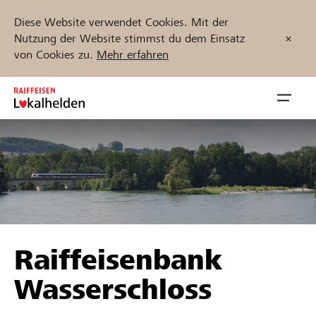
Diese Website verwendet Cookies. Mit der
Nutzung der Website stimmst du dem Einsatz
von Cookies zu.
Mehr erfahren
Zum
Inhalt
Navig
springen
öffnen
Jetzt starten
Projekte und Organisationen finden
Raiffeisenbank
Unterstützen
Wasserschloss
Hilfe & Support