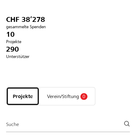
Partner / Raiffeisenbank
CHF 38’278
gesammelte Spenden
10
Projekte
Anmelden
290
Unterstützer
Registrieren
Entdecke
DE
FR
IT
Projekte
und
Projekte
Verein/Stiftung
0
Organisationen
der
Page
Suche