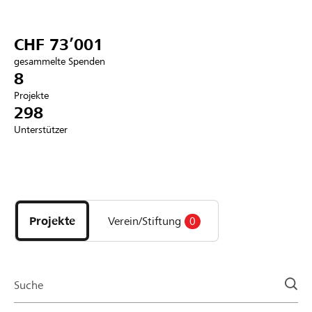
Partner / Raiffeisenbank
CHF 73’001
gesammelte Spenden
8
Projekte
Anmelden
298
Unterstützer
Registrieren
Entdecke
DE
FR
IT
Projekte
und
Projekte
Verein/Stiftung
0
Organisationen
der
Page
Suche