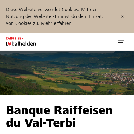
Diese Website verwendet Cookies. Mit der
Nutzung der Website stimmst du dem Einsatz
von Cookies zu.
Mehr erfahren
Zum
Inhalt
Navig
springen
öffnen
Jetzt starten
Projekte und Organisationen finden
Banque Raiffeisen
Unterstützen
du Val-Terbi
Hilfe & Support