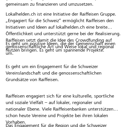
gemeinsam zu finanzieren und umzusetzen.
Lokalhelden.ch ist eine Initiative der Raiffeisen Gruppe.
„Engagiert für die Schweiz“ ermöglicht Raiffeisen den
Initiativen und Ideen auf lokalhelden.ch eine breite
Öffentlichkeit und unterstützt gerne bei der Realisierung.
Raiffeisen setzt damit die Idee des Crowdfunding auf
Es geht um positive Ideen, die der Gemeinschaft einen
genossenschaftliche Art und Weise lokal und regional
Nutzen bringen. Es geht um spannende Projekte.
um.
Es geht um ein Engagement für die Schweizer
Vereinslandschaft und die genossenschaftlichen
Grundsätze von Raiffeisen.
Raiffeisen engagiert sich für eine kulturelle, sportliche
und soziale Vielfalt – auf lokaler, regionaler und
nationaler Ebene. Viele Raiffeisenbanken unterstützen
schon heute Vereine und Projekte bei ihren lokalen
Vorhaben.
Das Engagement für die Region und die Schweizer