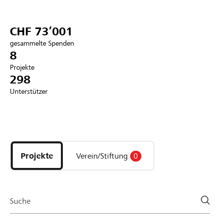
Partner / Raiffeisenbank
CHF 73’001
gesammelte Spenden
8
Projekte
Anmelden
298
Unterstützer
Registrieren
Entdecke
DE
FR
IT
Projekte
und
Projekte
Verein/Stiftung
0
Organisationen
der
Page
Suche