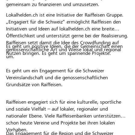
gemeinsam zu finanzieren und umzusetzen.
Lokalhelden.ch ist eine Initiative der Raiffeisen Gruppe.
„Engagiert für die Schweiz“ ermöglicht Raiffeisen den
Initiativen und Ideen auf lokalhelden.ch eine breite
Öffentlichkeit und unterstützt gerne bei der Realisierung.
Raiffeisen setzt damit die Idee des Crowdfunding auf
Es geht um positive Ideen, die der Gemeinschaft einen
genossenschaftliche Art und Weise lokal und regional
Nutzen bringen. Es geht um spannende Projekte.
um.
Es geht um ein Engagement für die Schweizer
Vereinslandschaft und die genossenschaftlichen
Grundsätze von Raiffeisen.
Raiffeisen engagiert sich für eine kulturelle, sportliche
und soziale Vielfalt – auf lokaler, regionaler und
nationaler Ebene. Viele Raiffeisenbanken unterstützen
schon heute Vereine und Projekte bei ihren lokalen
Vorhaben.
Das Engagement für die Region und die Schweizer