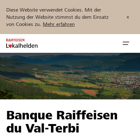
Diese Website verwendet Cookies. Mit der
Nutzung der Website stimmst du dem Einsatz
von Cookies zu.
Mehr erfahren
Zum
Inhalt
Navig
springen
öffnen
Jetzt starten
Projekte und Organisationen finden
Banque Raiffeisen
Unterstützen
du Val-Terbi
Hilfe & Support