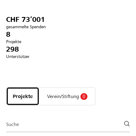
Partner / Raiffeisenbank
CHF 73’001
gesammelte Spenden
8
Projekte
Anmelden
298
Unterstützer
Registrieren
Entdecke
DE
FR
IT
Projekte
und
Projekte
Verein/Stiftung
0
Organisationen
der
Page
Suche