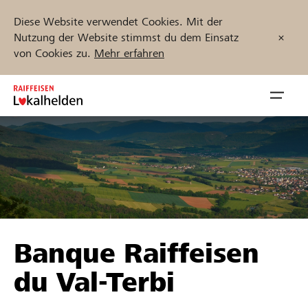
Diese Website verwendet Cookies. Mit der
Nutzung der Website stimmst du dem Einsatz
von Cookies zu.
Mehr erfahren
Zum
Inhalt
Navig
springen
öffnen
Jetzt starten
Projekte und Organisationen finden
Banque Raiffeisen
Unterstützen
du Val-Terbi
Hilfe & Support