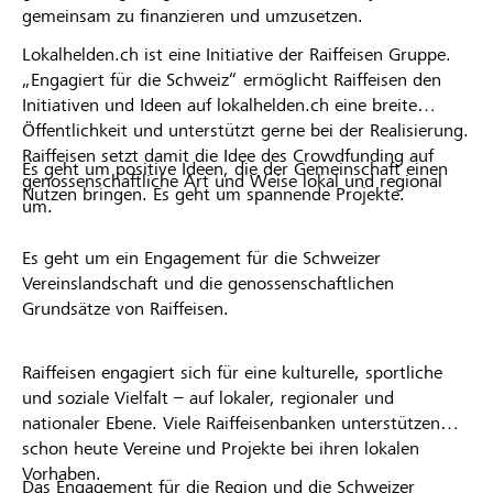
gemeinsam zu finanzieren und umzusetzen.
Lokalhelden.ch ist eine Initiative der Raiffeisen Gruppe.
„Engagiert für die Schweiz“ ermöglicht Raiffeisen den
Initiativen und Ideen auf lokalhelden.ch eine breite
Öffentlichkeit und unterstützt gerne bei der Realisierung.
Raiffeisen setzt damit die Idee des Crowdfunding auf
Es geht um positive Ideen, die der Gemeinschaft einen
genossenschaftliche Art und Weise lokal und regional
Nutzen bringen. Es geht um spannende Projekte.
um.
Es geht um ein Engagement für die Schweizer
Vereinslandschaft und die genossenschaftlichen
Grundsätze von Raiffeisen.
Raiffeisen engagiert sich für eine kulturelle, sportliche
und soziale Vielfalt – auf lokaler, regionaler und
nationaler Ebene. Viele Raiffeisenbanken unterstützen
schon heute Vereine und Projekte bei ihren lokalen
Vorhaben.
Das Engagement für die Region und die Schweizer