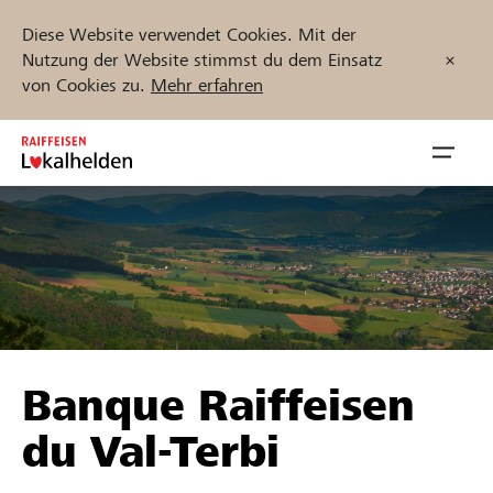
Diese Website verwendet Cookies. Mit der
Nutzung der Website stimmst du dem Einsatz
von Cookies zu.
Mehr erfahren
Zum
Inhalt
Navig
springen
öffnen
Jetzt starten
Projekte und Organisationen finden
Banque Raiffeisen
Unterstützen
du Val-Terbi
Hilfe & Support