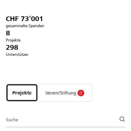
Partner / Raiffeisenbank
CHF 73’001
gesammelte Spenden
8
Projekte
Anmelden
298
Unterstützer
Registrieren
Entdecke
DE
FR
IT
Projekte
und
Projekte
Verein/Stiftung
0
Organisationen
der
Page
Suche