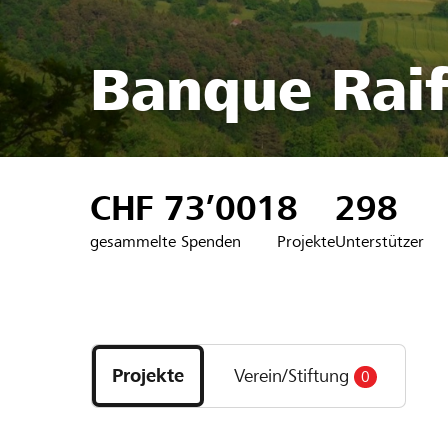
Banque Raif
CHF 73’001
8
298
gesammelte Spenden
Projekte
Unterstützer
Entdecke
Projekte
Projekte
Verein/Stiftung
0
und
Organisationen
der