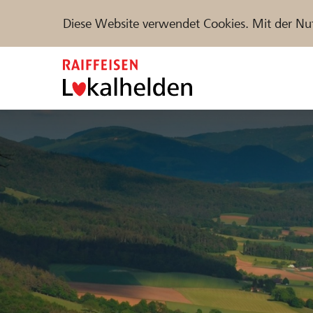
Diese Website verwendet Cookies. Mit der Nu
Zum
Inhalt
springen
Unterstützen
Hilfe & Support
Partne
Projekte und Organisationen finden
DE
FR
IT