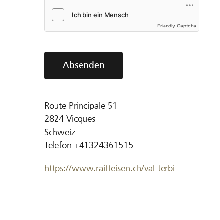
Friendly Captcha
Absenden
Route Principale 51
2824
Vicques
Schweiz
Telefon
+41324361515
https://www.raiffeisen.ch/val-terbi