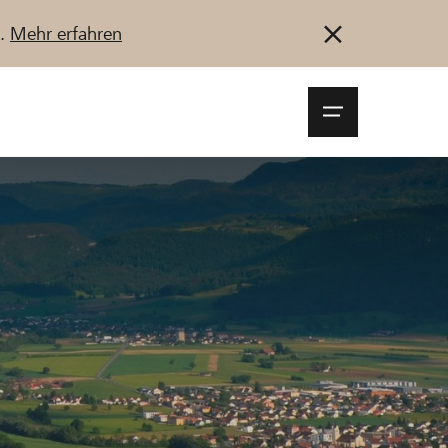
u.
Mehr erfahren
Navigationsm
öffnen
Anmelden
Registrieren
Jetzt starten