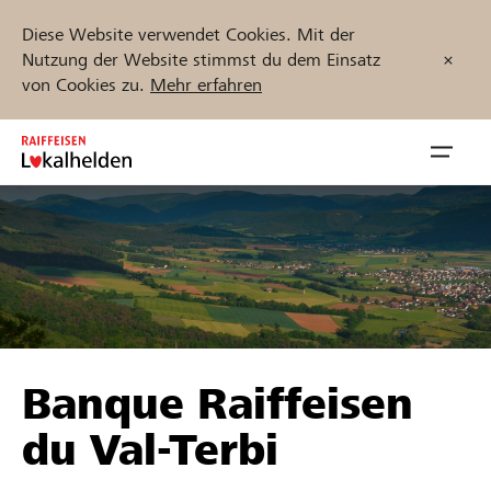
Diese Website verwendet Cookies. Mit der
Nutzung der Website stimmst du dem Einsatz
von Cookies zu.
Mehr erfahren
Zum
Inhalt
Navig
springen
öffnen
Jetzt starten
Projekte und Organisationen finden
Banque Raiffeisen
Unterstützen
du Val-Terbi
Hilfe & Support