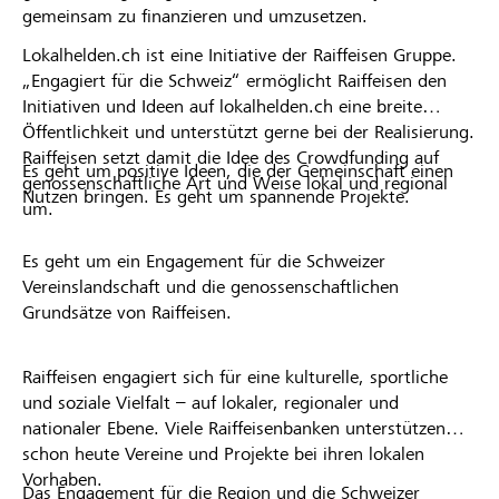
gemeinsam zu finanzieren und umzusetzen.
Lokalhelden.ch ist eine Initiative der Raiffeisen Gruppe.
„Engagiert für die Schweiz“ ermöglicht Raiffeisen den
Initiativen und Ideen auf lokalhelden.ch eine breite
Öffentlichkeit und unterstützt gerne bei der Realisierung.
Raiffeisen setzt damit die Idee des Crowdfunding auf
Es geht um positive Ideen, die der Gemeinschaft einen
genossenschaftliche Art und Weise lokal und regional
Nutzen bringen. Es geht um spannende Projekte.
um.
Es geht um ein Engagement für die Schweizer
Vereinslandschaft und die genossenschaftlichen
Grundsätze von Raiffeisen.
Raiffeisen engagiert sich für eine kulturelle, sportliche
und soziale Vielfalt – auf lokaler, regionaler und
nationaler Ebene. Viele Raiffeisenbanken unterstützen
schon heute Vereine und Projekte bei ihren lokalen
Vorhaben.
Das Engagement für die Region und die Schweizer