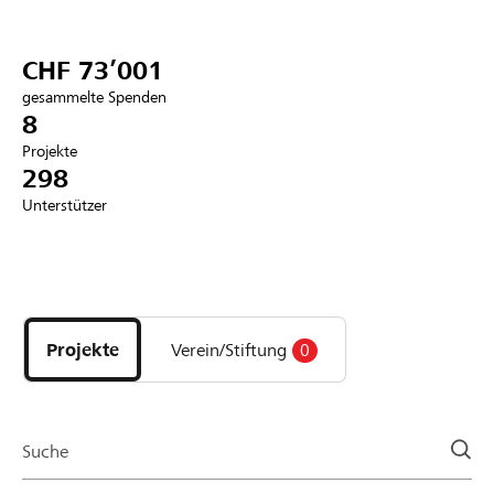
Partner / Raiffeisenbank
CHF 73’001
gesammelte Spenden
8
Projekte
Anmelden
298
Unterstützer
Registrieren
Entdecke
DE
FR
IT
Projekte
und
Projekte
Verein/Stiftung
0
Organisationen
der
Page
Suche