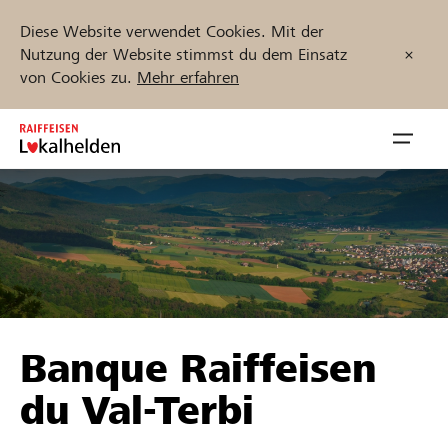
Diese Website verwendet Cookies. Mit der
Nutzung der Website stimmst du dem Einsatz
von Cookies zu.
Mehr erfahren
Zum
Inhalt
Navig
springen
öffnen
Jetzt starten
Projekte und Organisationen finden
Banque Raiffeisen
Unterstützen
du Val-Terbi
Hilfe & Support