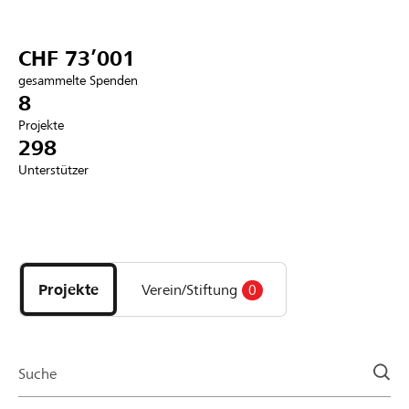
Partner / Raiffeisenbank
CHF 73’001
gesammelte Spenden
8
Projekte
Anmelden
298
Unterstützer
Registrieren
Entdecke
DE
FR
IT
Projekte
und
Projekte
Verein/Stiftung
0
Organisationen
der
Page
Suche