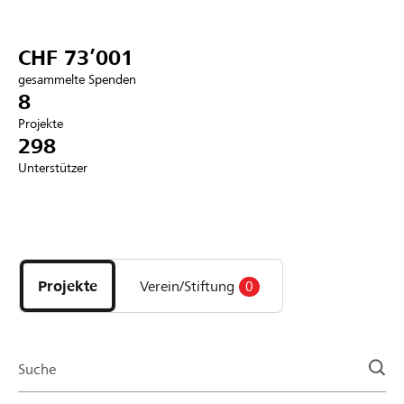
Partner / Raiffeisenbank
CHF 73’001
gesammelte Spenden
8
Projekte
Anmelden
298
Unterstützer
Registrieren
Entdecke
DE
FR
IT
Projekte
und
Projekte
Verein/Stiftung
0
Organisationen
der
Page
Suche