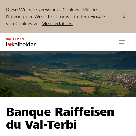
Diese Website verwendet Cookies. Mit der
Nutzung der Website stimmst du dem Einsatz
von Cookies zu.
Mehr erfahren
Zum
Inhalt
Navig
springen
öffnen
Jetzt starten
Projekte und Organisationen finden
Banque Raiffeisen
Unterstützen
du Val-Terbi
Hilfe & Support