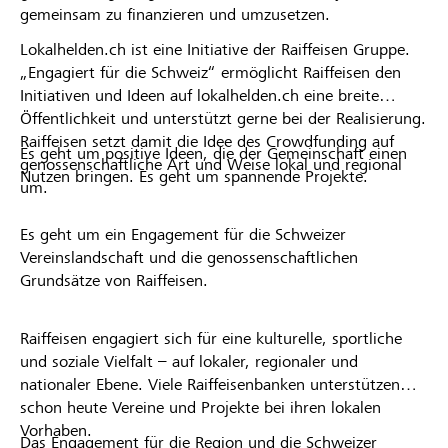
gemeinsam zu finanzieren und umzusetzen.
Lokalhelden.ch ist eine Initiative der Raiffeisen Gruppe.
„Engagiert für die Schweiz“ ermöglicht Raiffeisen den
Initiativen und Ideen auf lokalhelden.ch eine breite
Öffentlichkeit und unterstützt gerne bei der Realisierung.
Raiffeisen setzt damit die Idee des Crowdfunding auf
Es geht um positive Ideen, die der Gemeinschaft einen
genossenschaftliche Art und Weise lokal und regional
Nutzen bringen. Es geht um spannende Projekte.
um.
Es geht um ein Engagement für die Schweizer
Vereinslandschaft und die genossenschaftlichen
Grundsätze von Raiffeisen.
Raiffeisen engagiert sich für eine kulturelle, sportliche
und soziale Vielfalt – auf lokaler, regionaler und
nationaler Ebene. Viele Raiffeisenbanken unterstützen
schon heute Vereine und Projekte bei ihren lokalen
Vorhaben.
Das Engagement für die Region und die Schweizer