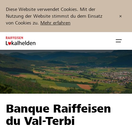
Diese Website verwendet Cookies. Mit der
Nutzung der Website stimmst du dem Einsatz
von Cookies zu.
Mehr erfahren
Zum
Inhalt
Navig
springen
öffnen
Jetzt starten
Projekte und Organisationen finden
Banque Raiffeisen
Unterstützen
du Val-Terbi
Hilfe & Support