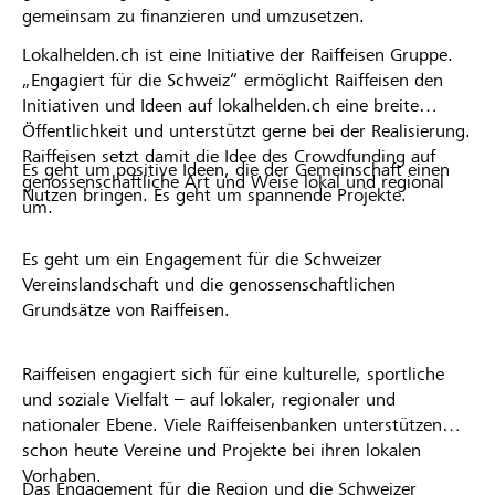
gemeinsam zu finanzieren und umzusetzen.
Lokalhelden.ch ist eine Initiative der Raiffeisen Gruppe.
„Engagiert für die Schweiz“ ermöglicht Raiffeisen den
Initiativen und Ideen auf lokalhelden.ch eine breite
Öffentlichkeit und unterstützt gerne bei der Realisierung.
Raiffeisen setzt damit die Idee des Crowdfunding auf
Es geht um positive Ideen, die der Gemeinschaft einen
genossenschaftliche Art und Weise lokal und regional
Nutzen bringen. Es geht um spannende Projekte.
um.
Es geht um ein Engagement für die Schweizer
Vereinslandschaft und die genossenschaftlichen
Grundsätze von Raiffeisen.
Raiffeisen engagiert sich für eine kulturelle, sportliche
und soziale Vielfalt – auf lokaler, regionaler und
nationaler Ebene. Viele Raiffeisenbanken unterstützen
schon heute Vereine und Projekte bei ihren lokalen
Vorhaben.
Das Engagement für die Region und die Schweizer