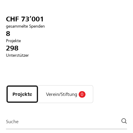
Partner / Raiffeisenbank
CHF 73’001
gesammelte Spenden
8
Projekte
Anmelden
298
Unterstützer
Registrieren
Entdecke
DE
FR
IT
Projekte
und
Projekte
Verein/Stiftung
0
Organisationen
der
Page
Suche