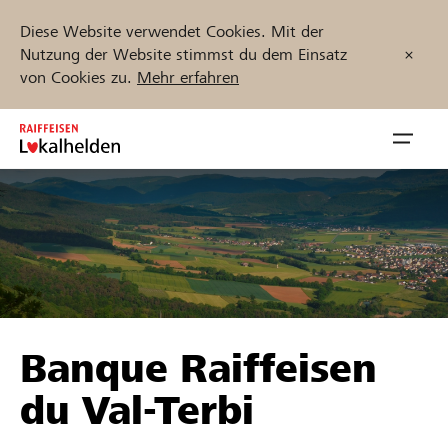
Diese Website verwendet Cookies. Mit der
Nutzung der Website stimmst du dem Einsatz
von Cookies zu.
Mehr erfahren
Zum
Inhalt
Navig
springen
öffnen
Jetzt starten
Projekte und Organisationen finden
Banque Raiffeisen
Unterstützen
du Val-Terbi
Hilfe & Support