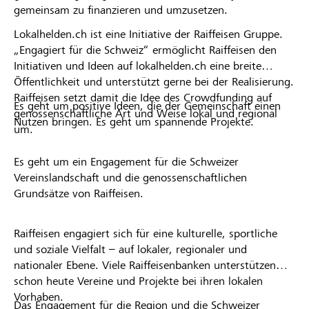
gemeinsam zu finanzieren und umzusetzen.
Lokalhelden.ch ist eine Initiative der Raiffeisen Gruppe.
„Engagiert für die Schweiz“ ermöglicht Raiffeisen den
Initiativen und Ideen auf lokalhelden.ch eine breite
Öffentlichkeit und unterstützt gerne bei der Realisierung.
Raiffeisen setzt damit die Idee des Crowdfunding auf
Es geht um positive Ideen, die der Gemeinschaft einen
genossenschaftliche Art und Weise lokal und regional
Nutzen bringen. Es geht um spannende Projekte.
um.
Es geht um ein Engagement für die Schweizer
Vereinslandschaft und die genossenschaftlichen
Grundsätze von Raiffeisen.
Raiffeisen engagiert sich für eine kulturelle, sportliche
und soziale Vielfalt – auf lokaler, regionaler und
nationaler Ebene. Viele Raiffeisenbanken unterstützen
schon heute Vereine und Projekte bei ihren lokalen
Vorhaben.
Das Engagement für die Region und die Schweizer