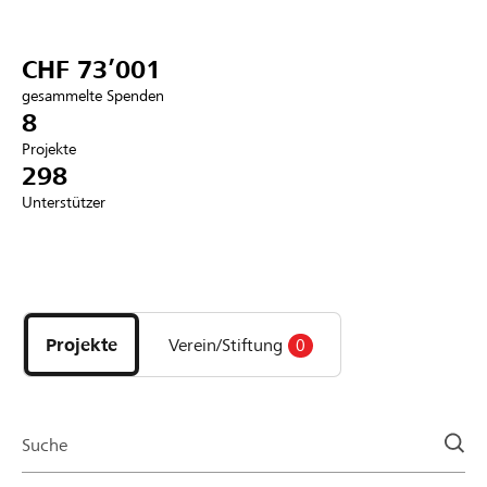
Partner / Raiffeisenbank
CHF 73’001
gesammelte Spenden
8
Projekte
Anmelden
298
Unterstützer
Registrieren
Entdecke
DE
FR
IT
Projekte
und
Projekte
Verein/Stiftung
0
Organisationen
der
Page
Suche