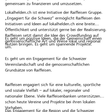
gemeinsam zu finanzieren und umzusetzen.
Lokalhelden.ch ist eine Initiative der Raiffeisen Gruppe.
„Engagiert für die Schweiz“ ermöglicht Raiffeisen den
Initiativen und Ideen auf lokalhelden.ch eine breite
Öffentlichkeit und unterstützt gerne bei der Realisierung.
Raiffeisen setzt damit die Idee des Crowdfunding auf
Es geht um positive Ideen, die der Gemeinschaft einen
genossenschaftliche Art und Weise lokal und regional
Nutzen bringen. Es geht um spannende Projekte.
um.
Es geht um ein Engagement für die Schweizer
Vereinslandschaft und die genossenschaftlichen
Grundsätze von Raiffeisen.
Raiffeisen engagiert sich für eine kulturelle, sportliche
und soziale Vielfalt – auf lokaler, regionaler und
nationaler Ebene. Viele Raiffeisenbanken unterstützen
schon heute Vereine und Projekte bei ihren lokalen
Vorhaben.
Das Engagement für die Region und die Schweizer