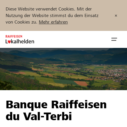
Diese Website verwendet Cookies. Mit der
Nutzung der Website stimmst du dem Einsatz
von Cookies zu.
Mehr erfahren
Zum
Inhalt
Navig
springen
öffnen
Jetzt starten
Projekte und Organisationen finden
Banque Raiffeisen
Unterstützen
du Val-Terbi
Hilfe & Support