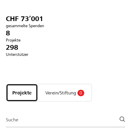
Partner / Raiffeisenbank
CHF 73’001
gesammelte Spenden
8
Projekte
Anmelden
298
Unterstützer
Registrieren
Entdecke
DE
FR
IT
Projekte
und
Projekte
Verein/Stiftung
0
Organisationen
der
Page
Suche