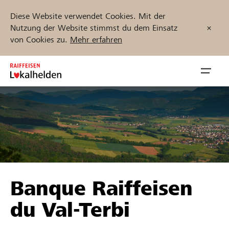
Diese Website verwendet Cookies. Mit der
Nutzung der Website stimmst du dem Einsatz
von Cookies zu.
Mehr erfahren
Zum
Inhalt
Navig
springen
öffnen
Jetzt starten
Projekte und Organisationen finden
Banque Raiffeisen
Unterstützen
du Val-Terbi
Hilfe & Support