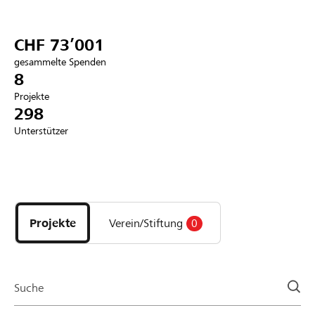
Partner / Raiffeisenbank
CHF 73’001
gesammelte Spenden
8
Projekte
Anmelden
298
Unterstützer
Registrieren
Entdecke
DE
FR
IT
Projekte
und
Projekte
Verein/Stiftung
0
Organisationen
der
Page
Suche