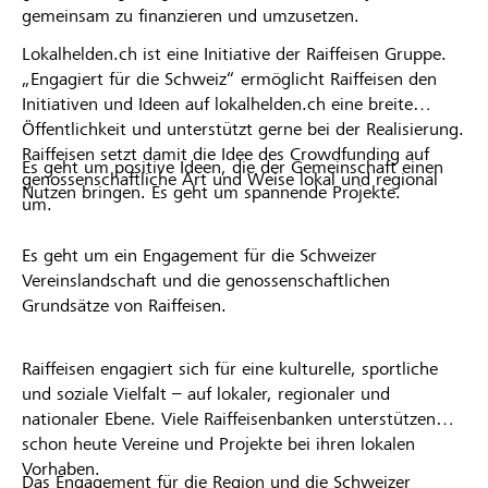
gemeinsam zu finanzieren und umzusetzen.
Lokalhelden.ch ist eine Initiative der Raiffeisen Gruppe.
„Engagiert für die Schweiz“ ermöglicht Raiffeisen den
Initiativen und Ideen auf lokalhelden.ch eine breite
Öffentlichkeit und unterstützt gerne bei der Realisierung.
Raiffeisen setzt damit die Idee des Crowdfunding auf
Es geht um positive Ideen, die der Gemeinschaft einen
genossenschaftliche Art und Weise lokal und regional
Nutzen bringen. Es geht um spannende Projekte.
um.
Es geht um ein Engagement für die Schweizer
Vereinslandschaft und die genossenschaftlichen
Grundsätze von Raiffeisen.
Raiffeisen engagiert sich für eine kulturelle, sportliche
und soziale Vielfalt – auf lokaler, regionaler und
nationaler Ebene. Viele Raiffeisenbanken unterstützen
schon heute Vereine und Projekte bei ihren lokalen
Vorhaben.
Das Engagement für die Region und die Schweizer