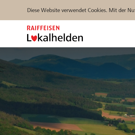
Diese Website verwendet Cookies. Mit der Nu
Zum
Inhalt
springen
Unterstützen
Hilfe & Support
Partne
Projekte und Organisationen finden
DE
FR
IT