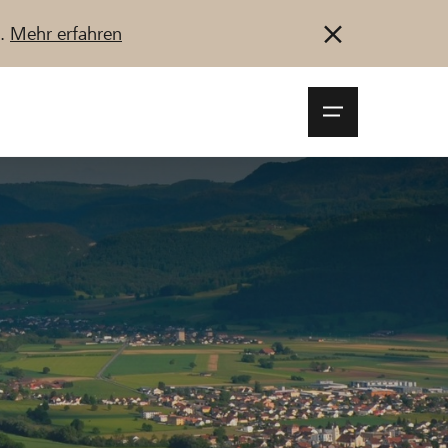
u.
Mehr erfahren
Navigationsm
öffnen
Anmelden
Registrieren
Jetzt starten