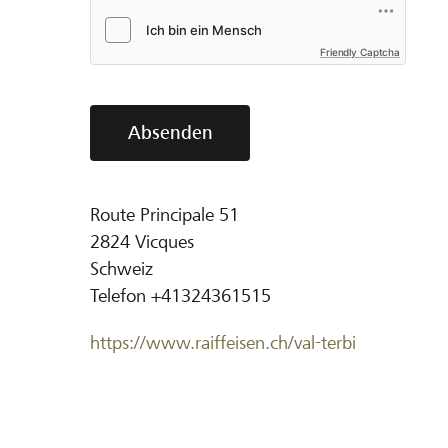
Friendly Captcha
Absenden
Route Principale 51
2824
Vicques
Schweiz
Telefon
+41324361515
https://www.raiffeisen.ch/val-terbi