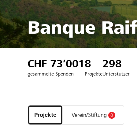
Banque Raif
CHF 73’001
8
298
gesammelte Spenden
Projekte
Unterstützer
Entdecke
Projekte
Projekte
Verein/Stiftung
0
und
Organisationen
der