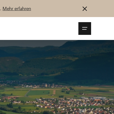
u.
Mehr erfahren
Navigationsm
öffnen
Anmelden
Registrieren
Jetzt starten