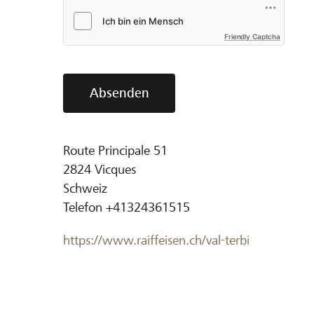
Friendly Captcha
Absenden
Route Principale 51
2824
Vicques
Schweiz
Telefon
+41324361515
https://www.raiffeisen.ch/val-terbi