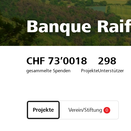
Banque Raif
CHF 73’001
8
298
gesammelte Spenden
Projekte
Unterstützer
Entdecke
Projekte
Projekte
Verein/Stiftung
0
und
Organisationen
der