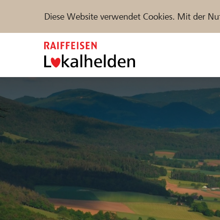
Diese Website verwendet Cookies. Mit der Nu
Zum
Inhalt
springen
Unterstützen
Hilfe & Support
Partne
Projekte und Organisationen finden
DE
FR
IT