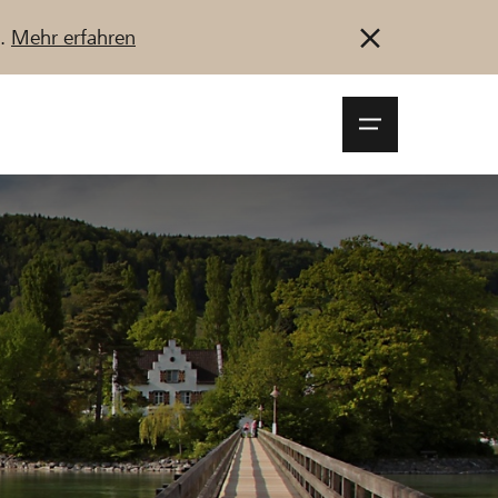
u.
Mehr erfahren
Navigationsm
öffnen
Anmelden
Registrieren
Jetzt starten