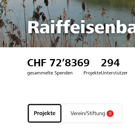
Raiffeisenb
CHF 72’836
9
294
gesammelte Spenden
Projekte
Unterstützer
Entdecke
Projekte
Projekte
Verein/Stiftung
0
und
Organisationen
der