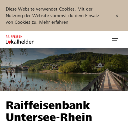
Diese Website verwendet Cookies. Mit der
Nutzung der Website stimmst du dem Einsatz
von Cookies zu.
Mehr erfahren
Zum
Inhalt
Navig
springen
öffnen
Jetzt starten
Projekte und Organisationen finden
Raiffeisenbank
Unterstützen
Untersee-Rhein
Hilfe & Support