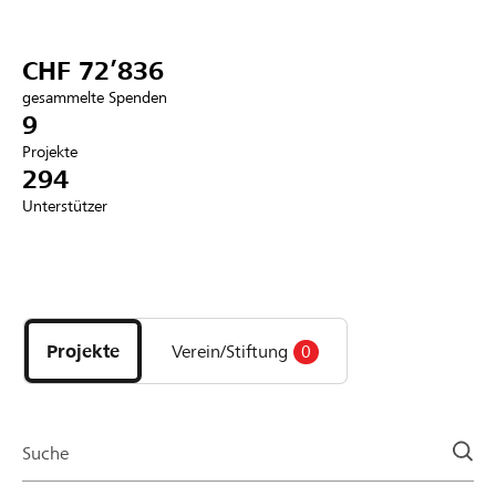
Partner / Raiffeisenbank
CHF 72’836
gesammelte Spenden
9
Projekte
Anmelden
294
Unterstützer
Registrieren
Entdecke
DE
FR
IT
Projekte
und
Projekte
Verein/Stiftung
0
Organisationen
der
Page
Suche