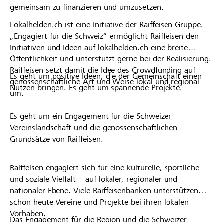
gemeinsam zu finanzieren und umzusetzen.
Lokalhelden.ch ist eine Initiative der Raiffeisen Gruppe.
„Engagiert für die Schweiz“ ermöglicht Raiffeisen den
Initiativen und Ideen auf lokalhelden.ch eine breite
Öffentlichkeit und unterstützt gerne bei der Realisierung.
Raiffeisen setzt damit die Idee des Crowdfunding auf
Es geht um positive Ideen, die der Gemeinschaft einen
genossenschaftliche Art und Weise lokal und regional
Nutzen bringen. Es geht um spannende Projekte.
um.
Es geht um ein Engagement für die Schweizer
Vereinslandschaft und die genossenschaftlichen
Grundsätze von Raiffeisen.
Raiffeisen engagiert sich für eine kulturelle, sportliche
und soziale Vielfalt – auf lokaler, regionaler und
nationaler Ebene. Viele Raiffeisenbanken unterstützen
schon heute Vereine und Projekte bei ihren lokalen
Vorhaben.
Das Engagement für die Region und die Schweizer