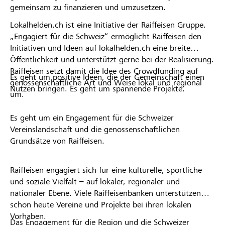
gemeinsam zu finanzieren und umzusetzen.
Lokalhelden.ch ist eine Initiative der Raiffeisen Gruppe.
„Engagiert für die Schweiz“ ermöglicht Raiffeisen den
Initiativen und Ideen auf lokalhelden.ch eine breite
Öffentlichkeit und unterstützt gerne bei der Realisierung.
Raiffeisen setzt damit die Idee des Crowdfunding auf
Es geht um positive Ideen, die der Gemeinschaft einen
genossenschaftliche Art und Weise lokal und regional
Nutzen bringen. Es geht um spannende Projekte.
um.
Es geht um ein Engagement für die Schweizer
Vereinslandschaft und die genossenschaftlichen
Grundsätze von Raiffeisen.
Raiffeisen engagiert sich für eine kulturelle, sportliche
und soziale Vielfalt – auf lokaler, regionaler und
nationaler Ebene. Viele Raiffeisenbanken unterstützen
schon heute Vereine und Projekte bei ihren lokalen
Vorhaben.
Das Engagement für die Region und die Schweizer