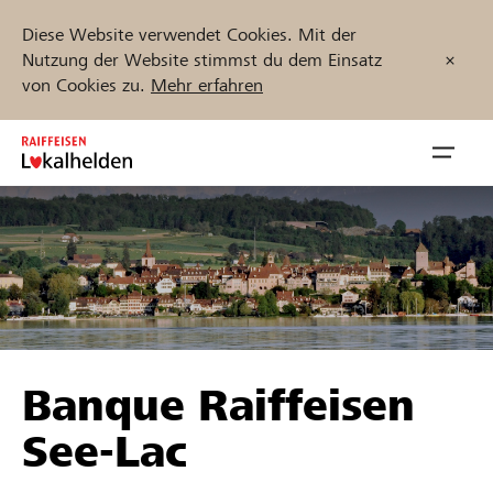
Diese Website verwendet Cookies. Mit der
Nutzung der Website stimmst du dem Einsatz
von Cookies zu.
Mehr erfahren
Zum
Inhalt
Navig
springen
öffnen
Jetzt starten
Projekte und Organisationen finden
Banque Raiffeisen
Unterstützen
See-Lac
Hilfe & Support