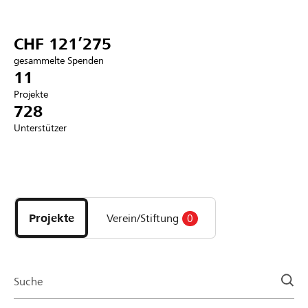
Partner / Raiffeisenbank
CHF 121’275
gesammelte Spenden
11
Projekte
Anmelden
728
Unterstützer
Registrieren
Entdecke
DE
FR
IT
Projekte
und
Projekte
Verein/Stiftung
0
Organisationen
der
Page
Suche