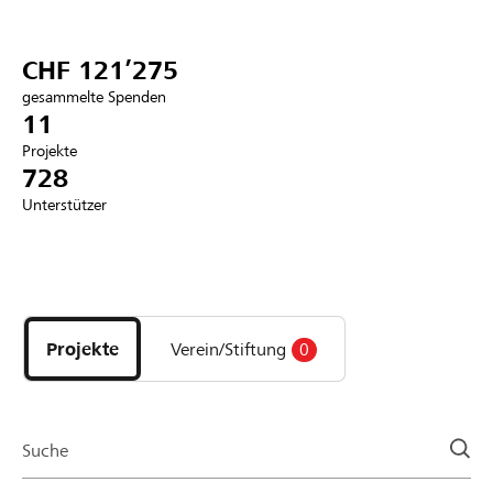
Partner / Raiffeisenbank
CHF 121’275
gesammelte Spenden
11
Projekte
Anmelden
728
Unterstützer
Registrieren
Entdecke
DE
FR
IT
Projekte
und
Projekte
Verein/Stiftung
0
Organisationen
der
Page
Suche