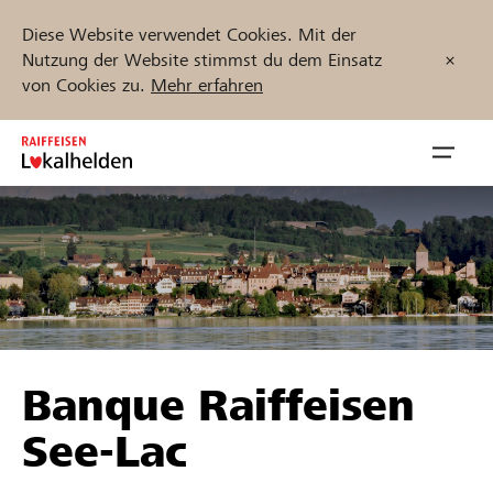
Diese Website verwendet Cookies. Mit der
Nutzung der Website stimmst du dem Einsatz
von Cookies zu.
Mehr erfahren
Zum
Inhalt
Navig
springen
öffnen
Jetzt starten
Projekte und Organisationen finden
Banque Raiffeisen
Unterstützen
See-Lac
Hilfe & Support