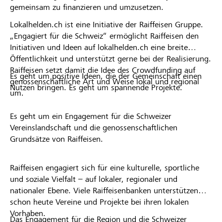
gemeinsam zu finanzieren und umzusetzen.
Lokalhelden.ch ist eine Initiative der Raiffeisen Gruppe.
„Engagiert für die Schweiz“ ermöglicht Raiffeisen den
Initiativen und Ideen auf lokalhelden.ch eine breite
Öffentlichkeit und unterstützt gerne bei der Realisierung.
Raiffeisen setzt damit die Idee des Crowdfunding auf
Es geht um positive Ideen, die der Gemeinschaft einen
genossenschaftliche Art und Weise lokal und regional
Nutzen bringen. Es geht um spannende Projekte.
um.
Es geht um ein Engagement für die Schweizer
Vereinslandschaft und die genossenschaftlichen
Grundsätze von Raiffeisen.
Raiffeisen engagiert sich für eine kulturelle, sportliche
und soziale Vielfalt – auf lokaler, regionaler und
nationaler Ebene. Viele Raiffeisenbanken unterstützen
schon heute Vereine und Projekte bei ihren lokalen
Vorhaben.
Das Engagement für die Region und die Schweizer