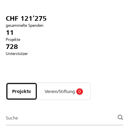
Partner / Raiffeisenbank
CHF 121’275
gesammelte Spenden
11
Projekte
Anmelden
728
Unterstützer
Registrieren
Entdecke
DE
FR
IT
Projekte
und
Projekte
Verein/Stiftung
0
Organisationen
der
Page
Suche