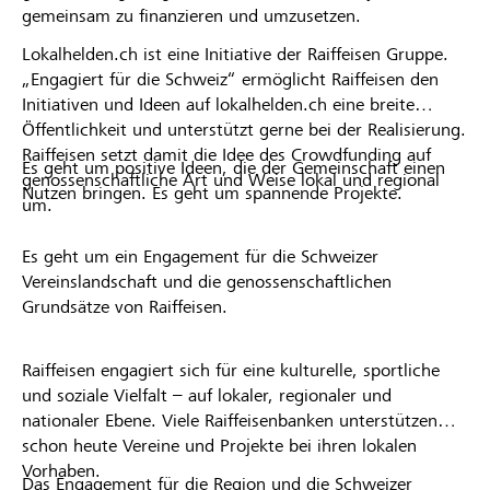
gemeinsam zu finanzieren und umzusetzen.
Lokalhelden.ch ist eine Initiative der Raiffeisen Gruppe.
„Engagiert für die Schweiz“ ermöglicht Raiffeisen den
Initiativen und Ideen auf lokalhelden.ch eine breite
Öffentlichkeit und unterstützt gerne bei der Realisierung.
Raiffeisen setzt damit die Idee des Crowdfunding auf
Es geht um positive Ideen, die der Gemeinschaft einen
genossenschaftliche Art und Weise lokal und regional
Nutzen bringen. Es geht um spannende Projekte.
um.
Es geht um ein Engagement für die Schweizer
Vereinslandschaft und die genossenschaftlichen
Grundsätze von Raiffeisen.
Raiffeisen engagiert sich für eine kulturelle, sportliche
und soziale Vielfalt – auf lokaler, regionaler und
nationaler Ebene. Viele Raiffeisenbanken unterstützen
schon heute Vereine und Projekte bei ihren lokalen
Vorhaben.
Das Engagement für die Region und die Schweizer