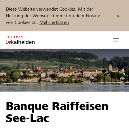
Diese Website verwendet Cookies. Mit der
Nutzung der Website stimmst du dem Einsatz
von Cookies zu.
Mehr erfahren
Zum
Inhalt
Navig
springen
öffnen
Jetzt starten
Projekte und Organisationen finden
Banque Raiffeisen
Unterstützen
See-Lac
Hilfe & Support