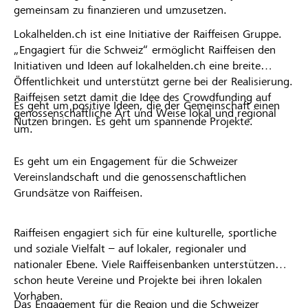
gemeinsam zu finanzieren und umzusetzen.
Lokalhelden.ch ist eine Initiative der Raiffeisen Gruppe.
„Engagiert für die Schweiz“ ermöglicht Raiffeisen den
Initiativen und Ideen auf lokalhelden.ch eine breite
Öffentlichkeit und unterstützt gerne bei der Realisierung.
Raiffeisen setzt damit die Idee des Crowdfunding auf
Es geht um positive Ideen, die der Gemeinschaft einen
genossenschaftliche Art und Weise lokal und regional
Nutzen bringen. Es geht um spannende Projekte.
um.
Es geht um ein Engagement für die Schweizer
Vereinslandschaft und die genossenschaftlichen
Grundsätze von Raiffeisen.
Raiffeisen engagiert sich für eine kulturelle, sportliche
und soziale Vielfalt – auf lokaler, regionaler und
nationaler Ebene. Viele Raiffeisenbanken unterstützen
schon heute Vereine und Projekte bei ihren lokalen
Vorhaben.
Das Engagement für die Region und die Schweizer