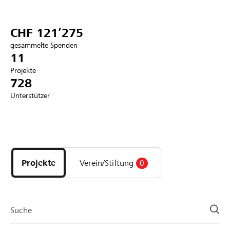
Partner / Raiffeisenbank
CHF 121’275
gesammelte Spenden
11
Projekte
Anmelden
728
Unterstützer
Registrieren
Entdecke
DE
FR
IT
Projekte
und
Projekte
Verein/Stiftung
0
Organisationen
der
Page
Suche