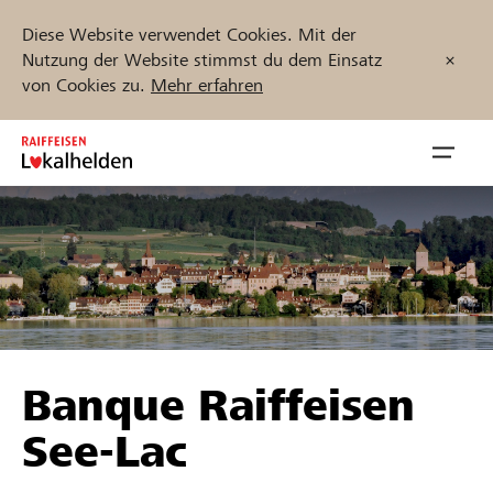
Diese Website verwendet Cookies. Mit der
Nutzung der Website stimmst du dem Einsatz
von Cookies zu.
Mehr erfahren
Zum
Inhalt
Navig
springen
öffnen
Jetzt starten
Projekte und Organisationen finden
Banque Raiffeisen
Unterstützen
See-Lac
Hilfe & Support