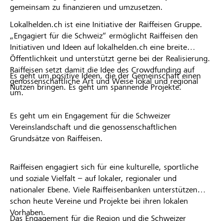
gemeinsam zu finanzieren und umzusetzen.
Lokalhelden.ch ist eine Initiative der Raiffeisen Gruppe.
„Engagiert für die Schweiz“ ermöglicht Raiffeisen den
Initiativen und Ideen auf lokalhelden.ch eine breite
Öffentlichkeit und unterstützt gerne bei der Realisierung.
Raiffeisen setzt damit die Idee des Crowdfunding auf
Es geht um positive Ideen, die der Gemeinschaft einen
genossenschaftliche Art und Weise lokal und regional
Nutzen bringen. Es geht um spannende Projekte.
um.
Es geht um ein Engagement für die Schweizer
Vereinslandschaft und die genossenschaftlichen
Grundsätze von Raiffeisen.
Raiffeisen engagiert sich für eine kulturelle, sportliche
und soziale Vielfalt – auf lokaler, regionaler und
nationaler Ebene. Viele Raiffeisenbanken unterstützen
schon heute Vereine und Projekte bei ihren lokalen
Vorhaben.
Das Engagement für die Region und die Schweizer