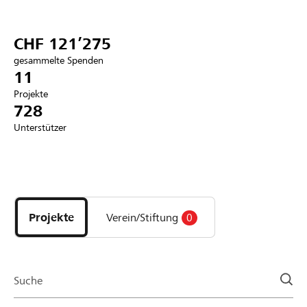
Partner / Raiffeisenbank
CHF 121’275
gesammelte Spenden
11
Projekte
Anmelden
728
Unterstützer
Registrieren
Entdecke
DE
FR
IT
Projekte
und
Projekte
Verein/Stiftung
0
Organisationen
der
Page
Suche