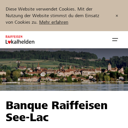
Diese Website verwendet Cookies. Mit der
Nutzung der Website stimmst du dem Einsatz
von Cookies zu.
Mehr erfahren
Zum
Inhalt
Navig
springen
öffnen
Jetzt starten
Projekte und Organisationen finden
Banque Raiffeisen
Unterstützen
See-Lac
Hilfe & Support