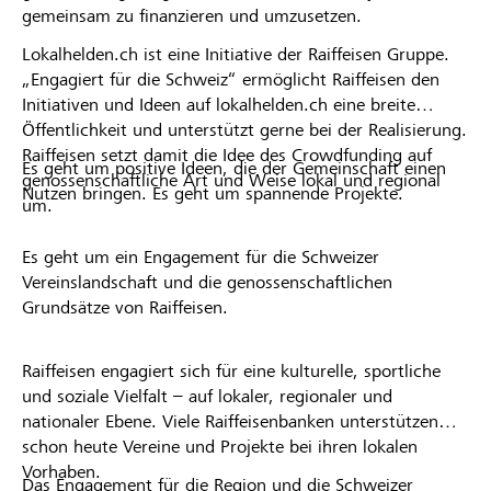
gemeinsam zu finanzieren und umzusetzen.
Lokalhelden.ch ist eine Initiative der Raiffeisen Gruppe.
„Engagiert für die Schweiz“ ermöglicht Raiffeisen den
Initiativen und Ideen auf lokalhelden.ch eine breite
Öffentlichkeit und unterstützt gerne bei der Realisierung.
Raiffeisen setzt damit die Idee des Crowdfunding auf
Es geht um positive Ideen, die der Gemeinschaft einen
genossenschaftliche Art und Weise lokal und regional
Nutzen bringen. Es geht um spannende Projekte.
um.
Es geht um ein Engagement für die Schweizer
Vereinslandschaft und die genossenschaftlichen
Grundsätze von Raiffeisen.
Raiffeisen engagiert sich für eine kulturelle, sportliche
und soziale Vielfalt – auf lokaler, regionaler und
nationaler Ebene. Viele Raiffeisenbanken unterstützen
schon heute Vereine und Projekte bei ihren lokalen
Vorhaben.
Das Engagement für die Region und die Schweizer