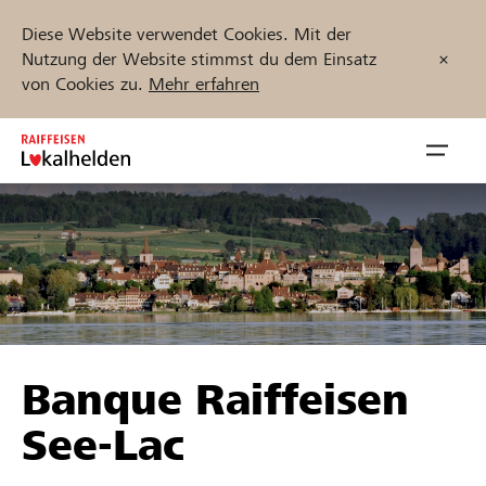
Diese Website verwendet Cookies. Mit der
Nutzung der Website stimmst du dem Einsatz
von Cookies zu.
Mehr erfahren
Zum
Inhalt
Navig
springen
öffnen
Jetzt starten
Projekte und Organisationen finden
Banque Raiffeisen
Unterstützen
See-Lac
Hilfe & Support