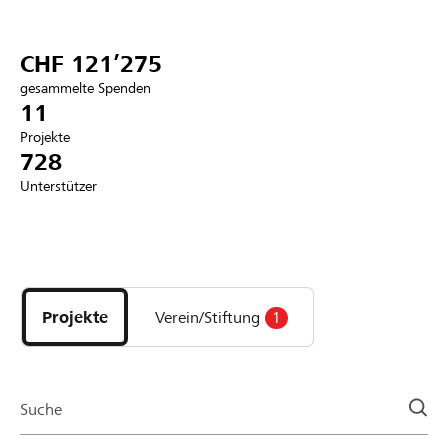
Partner / Raiffeisenbank
CHF 121’275
gesammelte Spenden
11
Projekte
Anmelden
728
Unterstützer
Registrieren
Entdecke
DE
FR
IT
Projekte
und
Projekte
Verein/Stiftung
1
Organisationen
der
Page
Suche