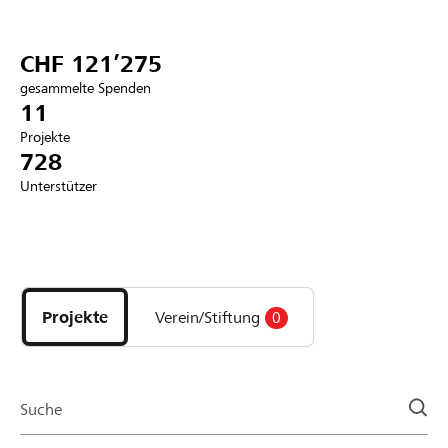
Partner / Raiffeisenbank
CHF 121’275
gesammelte Spenden
11
Projekte
Anmelden
728
Unterstützer
Registrieren
Entdecke
DE
FR
IT
Projekte
und
Projekte
Verein/Stiftung
0
Organisationen
der
Page
Suche