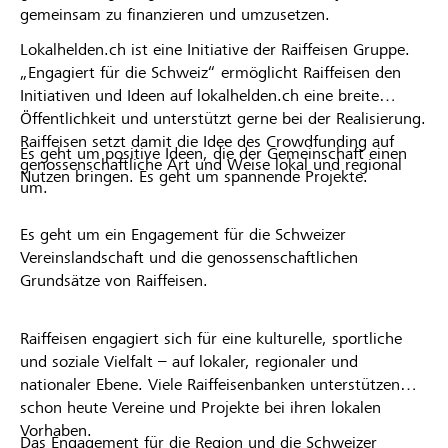
gemeinsam zu finanzieren und umzusetzen.
Lokalhelden.ch ist eine Initiative der Raiffeisen Gruppe.
„Engagiert für die Schweiz“ ermöglicht Raiffeisen den
Initiativen und Ideen auf lokalhelden.ch eine breite
Öffentlichkeit und unterstützt gerne bei der Realisierung.
Raiffeisen setzt damit die Idee des Crowdfunding auf
Es geht um positive Ideen, die der Gemeinschaft einen
genossenschaftliche Art und Weise lokal und regional
Nutzen bringen. Es geht um spannende Projekte.
um.
Es geht um ein Engagement für die Schweizer
Vereinslandschaft und die genossenschaftlichen
Grundsätze von Raiffeisen.
Raiffeisen engagiert sich für eine kulturelle, sportliche
und soziale Vielfalt – auf lokaler, regionaler und
nationaler Ebene. Viele Raiffeisenbanken unterstützen
schon heute Vereine und Projekte bei ihren lokalen
Vorhaben.
Das Engagement für die Region und die Schweizer