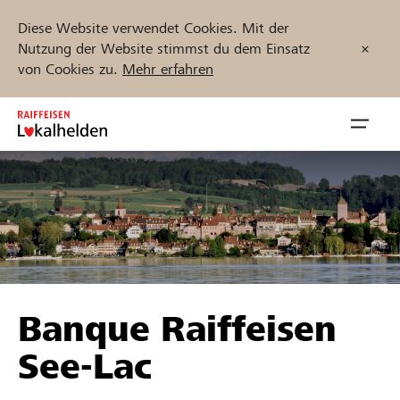
Diese Website verwendet Cookies. Mit der
Nutzung der Website stimmst du dem Einsatz
von Cookies zu.
Mehr erfahren
Zum
Inhalt
Navig
springen
öffnen
Jetzt starten
Projekte und Organisationen finden
Banque Raiffeisen
Unterstützen
See-Lac
Hilfe & Support