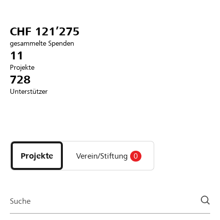
Partner / Raiffeisenbank
CHF 121’275
gesammelte Spenden
11
Projekte
Anmelden
728
Unterstützer
Registrieren
Entdecke
DE
FR
IT
Projekte
und
Projekte
Verein/Stiftung
0
Organisationen
der
Page
Suche