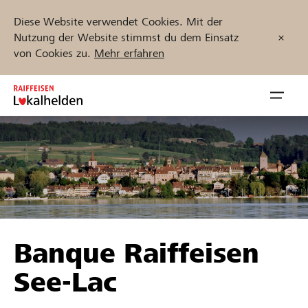
Diese Website verwendet Cookies. Mit der
Nutzung der Website stimmst du dem Einsatz
von Cookies zu.
Mehr erfahren
Zum
Inhalt
Navig
springen
öffnen
Jetzt starten
Projekte und Organisationen finden
Banque Raiffeisen
Unterstützen
See-Lac
Hilfe & Support