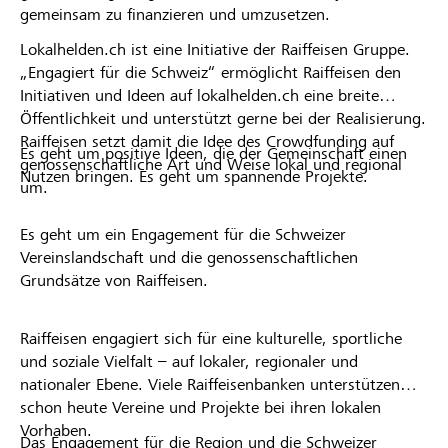
gemeinsam zu finanzieren und umzusetzen.
Lokalhelden.ch ist eine Initiative der Raiffeisen Gruppe.
„Engagiert für die Schweiz“ ermöglicht Raiffeisen den
Initiativen und Ideen auf lokalhelden.ch eine breite
Öffentlichkeit und unterstützt gerne bei der Realisierung.
Raiffeisen setzt damit die Idee des Crowdfunding auf
Es geht um positive Ideen, die der Gemeinschaft einen
genossenschaftliche Art und Weise lokal und regional
Nutzen bringen. Es geht um spannende Projekte.
um.
Es geht um ein Engagement für die Schweizer
Vereinslandschaft und die genossenschaftlichen
Grundsätze von Raiffeisen.
Raiffeisen engagiert sich für eine kulturelle, sportliche
und soziale Vielfalt – auf lokaler, regionaler und
nationaler Ebene. Viele Raiffeisenbanken unterstützen
schon heute Vereine und Projekte bei ihren lokalen
Vorhaben.
Das Engagement für die Region und die Schweizer