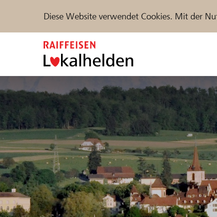
Diese Website verwendet Cookies. Mit der Nu
Zum
Inhalt
springen
Unterstützen
Hilfe & Support
Partne
Projekte und Organisationen finden
DE
FR
IT