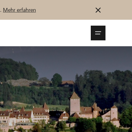
u.
Mehr erfahren
Navigationsm
öffnen
Anmelden
Registrieren
Jetzt starten