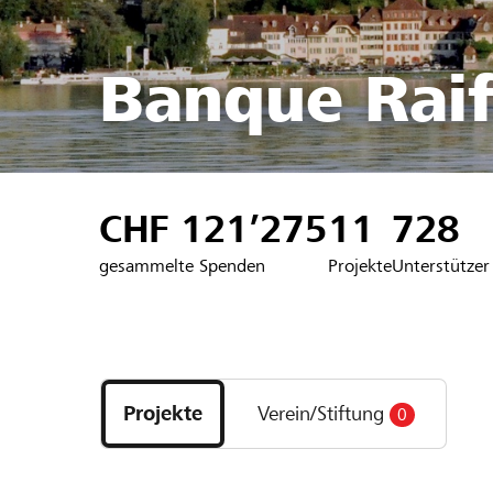
Banque Raif
CHF 121’275
11
728
gesammelte Spenden
Projekte
Unterstützer
Entdecke
Projekte
Projekte
Verein/Stiftung
0
und
Organisationen
der