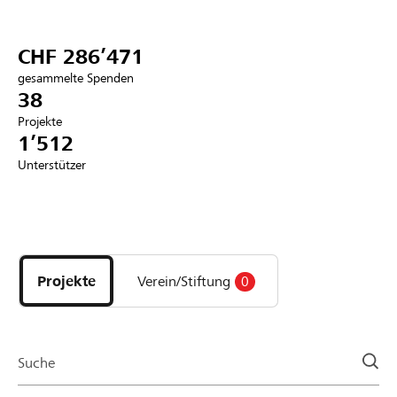
Partner / Raiffeisenbank
CHF 286’471
gesammelte Spenden
38
Projekte
Anmelden
1’512
Unterstützer
Registrieren
Entdecke
DE
FR
IT
Projekte
und
Projekte
Verein/Stiftung
0
Organisationen
der
Page
Suche