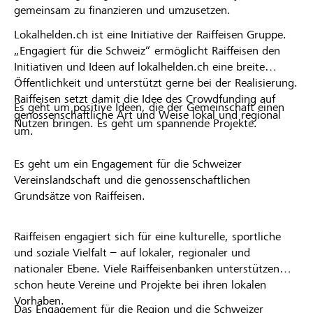
gemeinsam zu finanzieren und umzusetzen.
Lokalhelden.ch ist eine Initiative der Raiffeisen Gruppe.
„Engagiert für die Schweiz“ ermöglicht Raiffeisen den
Initiativen und Ideen auf lokalhelden.ch eine breite
Öffentlichkeit und unterstützt gerne bei der Realisierung.
Raiffeisen setzt damit die Idee des Crowdfunding auf
Es geht um positive Ideen, die der Gemeinschaft einen
genossenschaftliche Art und Weise lokal und regional
Nutzen bringen. Es geht um spannende Projekte.
um.
Es geht um ein Engagement für die Schweizer
Vereinslandschaft und die genossenschaftlichen
Grundsätze von Raiffeisen.
Raiffeisen engagiert sich für eine kulturelle, sportliche
und soziale Vielfalt – auf lokaler, regionaler und
nationaler Ebene. Viele Raiffeisenbanken unterstützen
schon heute Vereine und Projekte bei ihren lokalen
Vorhaben.
Das Engagement für die Region und die Schweizer