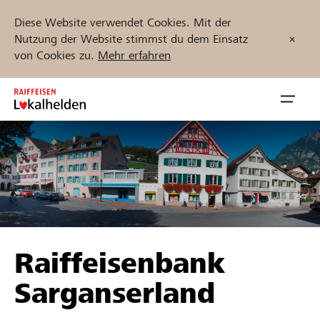
Diese Website verwendet Cookies. Mit der
Nutzung der Website stimmst du dem Einsatz
von Cookies zu.
Mehr erfahren
Zum
Inhalt
Navig
springen
öffnen
Jetzt starten
Projekte und Organisationen finden
Raiffeisenbank
Unterstützen
Sarganserland
Hilfe & Support