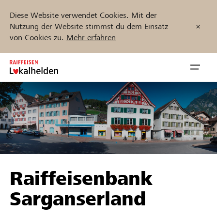
Diese Website verwendet Cookies. Mit der
Nutzung der Website stimmst du dem Einsatz
von Cookies zu.
Mehr erfahren
Zum
Inhalt
Navig
springen
öffnen
Jetzt starten
Projekte und Organisationen finden
Raiffeisenbank
Unterstützen
Sarganserland
Hilfe & Support