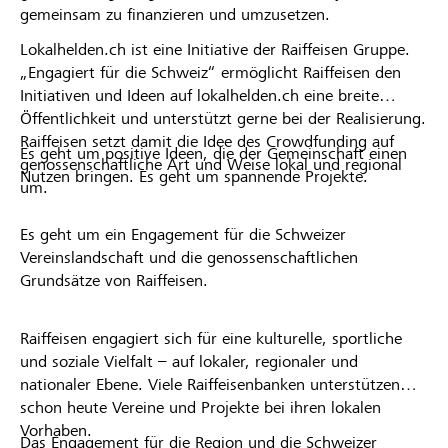
gemeinsam zu finanzieren und umzusetzen.
Lokalhelden.ch ist eine Initiative der Raiffeisen Gruppe.
„Engagiert für die Schweiz“ ermöglicht Raiffeisen den
Initiativen und Ideen auf lokalhelden.ch eine breite
Öffentlichkeit und unterstützt gerne bei der Realisierung.
Raiffeisen setzt damit die Idee des Crowdfunding auf
Es geht um positive Ideen, die der Gemeinschaft einen
genossenschaftliche Art und Weise lokal und regional
Nutzen bringen. Es geht um spannende Projekte.
um.
Es geht um ein Engagement für die Schweizer
Vereinslandschaft und die genossenschaftlichen
Grundsätze von Raiffeisen.
Raiffeisen engagiert sich für eine kulturelle, sportliche
und soziale Vielfalt – auf lokaler, regionaler und
nationaler Ebene. Viele Raiffeisenbanken unterstützen
schon heute Vereine und Projekte bei ihren lokalen
Vorhaben.
Das Engagement für die Region und die Schweizer