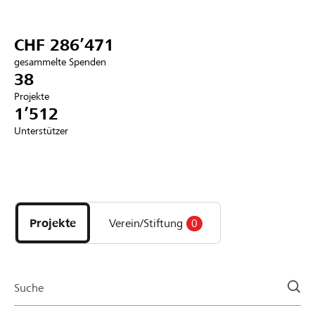
Partner / Raiffeisenbank
CHF 286’471
gesammelte Spenden
38
Projekte
Anmelden
1’512
Unterstützer
Registrieren
Entdecke
DE
FR
IT
Projekte
und
Projekte
Verein/Stiftung
0
Organisationen
der
Page
Suche