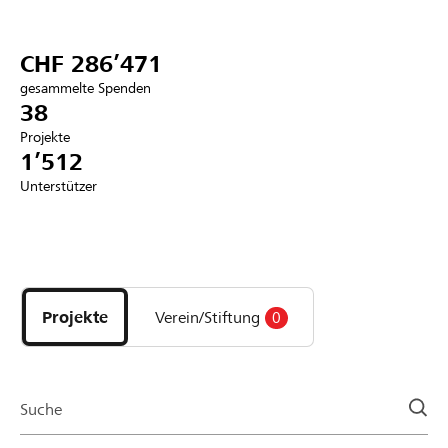
Partner / Raiffeisenbank
CHF 286’471
gesammelte Spenden
38
Projekte
Anmelden
1’512
Unterstützer
Registrieren
Entdecke
DE
FR
IT
Projekte
und
Projekte
Verein/Stiftung
0
Organisationen
der
Page
Suche