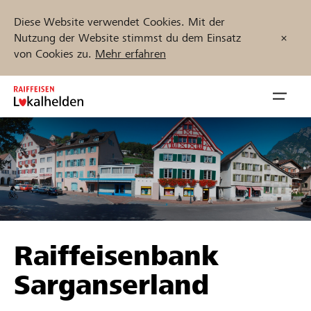
Diese Website verwendet Cookies. Mit der
Nutzung der Website stimmst du dem Einsatz
von Cookies zu.
Mehr erfahren
Zum
Inhalt
Navig
springen
öffnen
Jetzt starten
Projekte und Organisationen finden
Raiffeisenbank
Unterstützen
Sarganserland
Hilfe & Support