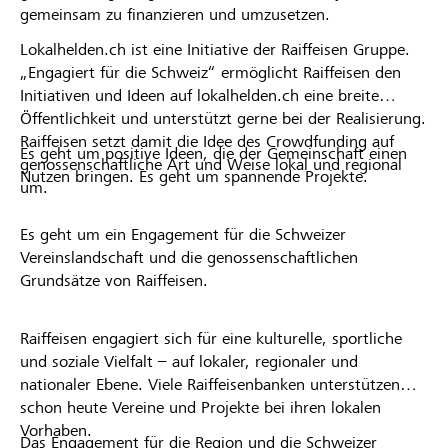
gemeinsam zu finanzieren und umzusetzen.
Lokalhelden.ch ist eine Initiative der Raiffeisen Gruppe.
„Engagiert für die Schweiz“ ermöglicht Raiffeisen den
Initiativen und Ideen auf lokalhelden.ch eine breite
Öffentlichkeit und unterstützt gerne bei der Realisierung.
Raiffeisen setzt damit die Idee des Crowdfunding auf
Es geht um positive Ideen, die der Gemeinschaft einen
genossenschaftliche Art und Weise lokal und regional
Nutzen bringen. Es geht um spannende Projekte.
um.
Es geht um ein Engagement für die Schweizer
Vereinslandschaft und die genossenschaftlichen
Grundsätze von Raiffeisen.
Raiffeisen engagiert sich für eine kulturelle, sportliche
und soziale Vielfalt – auf lokaler, regionaler und
nationaler Ebene. Viele Raiffeisenbanken unterstützen
schon heute Vereine und Projekte bei ihren lokalen
Vorhaben.
Das Engagement für die Region und die Schweizer