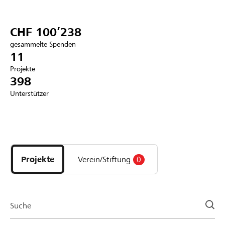
Partner / Raiffeisenbank
CHF 100’238
gesammelte Spenden
11
Projekte
Anmelden
398
Unterstützer
Registrieren
Entdecke
DE
FR
IT
Projekte
und
Projekte
Verein/Stiftung
0
Organisationen
der
Page
Suche