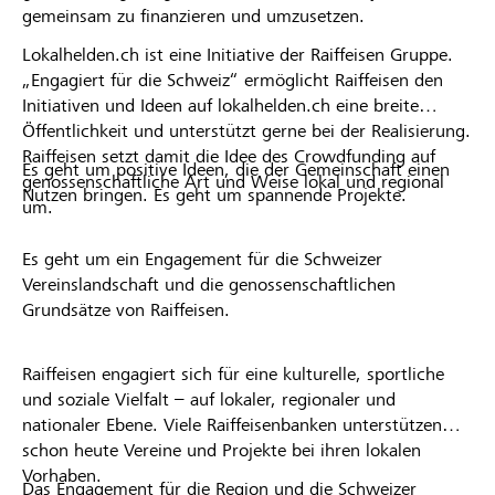
gemeinsam zu finanzieren und umzusetzen.
Lokalhelden.ch ist eine Initiative der Raiffeisen Gruppe.
„Engagiert für die Schweiz“ ermöglicht Raiffeisen den
Initiativen und Ideen auf lokalhelden.ch eine breite
Öffentlichkeit und unterstützt gerne bei der Realisierung.
Raiffeisen setzt damit die Idee des Crowdfunding auf
Es geht um positive Ideen, die der Gemeinschaft einen
genossenschaftliche Art und Weise lokal und regional
Nutzen bringen. Es geht um spannende Projekte.
um.
Es geht um ein Engagement für die Schweizer
Vereinslandschaft und die genossenschaftlichen
Grundsätze von Raiffeisen.
Raiffeisen engagiert sich für eine kulturelle, sportliche
und soziale Vielfalt – auf lokaler, regionaler und
nationaler Ebene. Viele Raiffeisenbanken unterstützen
schon heute Vereine und Projekte bei ihren lokalen
Vorhaben.
Das Engagement für die Region und die Schweizer