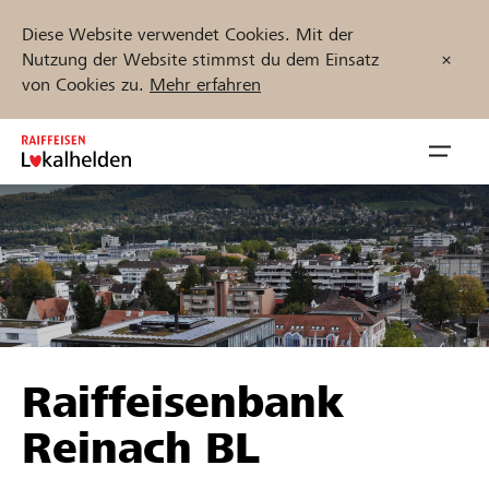
Diese Website verwendet Cookies. Mit der
Nutzung der Website stimmst du dem Einsatz
von Cookies zu.
Mehr erfahren
Zum
Inhalt
Navig
springen
öffnen
Jetzt starten
Projekte und Organisationen finden
Raiffeisenbank
Unterstützen
Reinach BL
Hilfe & Support