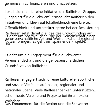
gemeinsam zu finanzieren und umzusetzen.
Lokalhelden.ch ist eine Initiative der Raiffeisen Gruppe.
„Engagiert für die Schweiz“ ermöglicht Raiffeisen den
Initiativen und Ideen auf lokalhelden.ch eine breite
Öffentlichkeit und unterstützt gerne bei der Realisierung.
Raiffeisen setzt damit die Idee des Crowdfunding auf
Es geht um positive Ideen, die der Gemeinschaft einen
genossenschaftliche Art und Weise lokal und regional
Nutzen bringen. Es geht um spannende Projekte.
um.
Es geht um ein Engagement für die Schweizer
Vereinslandschaft und die genossenschaftlichen
Grundsätze von Raiffeisen.
Raiffeisen engagiert sich für eine kulturelle, sportliche
und soziale Vielfalt – auf lokaler, regionaler und
nationaler Ebene. Viele Raiffeisenbanken unterstützen
schon heute Vereine und Projekte bei ihren lokalen
Vorhaben.
Das Engagement für die Region und die Schweizer