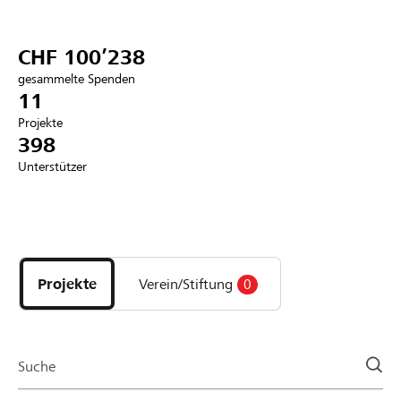
Partner / Raiffeisenbank
CHF 100’238
gesammelte Spenden
11
Projekte
Anmelden
398
Unterstützer
Registrieren
Entdecke
DE
FR
IT
Projekte
und
Projekte
Verein/Stiftung
0
Organisationen
der
Page
Suche