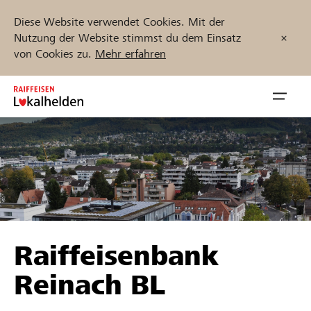
Diese Website verwendet Cookies. Mit der
Nutzung der Website stimmst du dem Einsatz
von Cookies zu.
Mehr erfahren
Zum
Inhalt
Navig
springen
öffnen
Jetzt starten
Projekte und Organisationen finden
Raiffeisenbank
Unterstützen
Reinach BL
Hilfe & Support