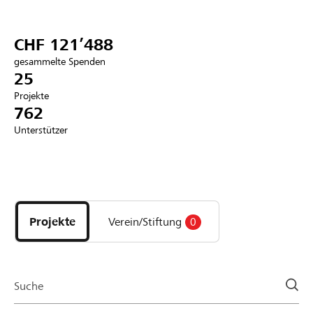
Partner / Raiffeisenbank
CHF 121’488
gesammelte Spenden
25
Projekte
Anmelden
762
Unterstützer
Registrieren
Entdecke
DE
FR
IT
Projekte
und
Projekte
Verein/Stiftung
0
Organisationen
der
Page
Suche