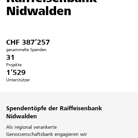
Nidwalden
Partner / Raiffeisenbank
CHF 387’257
Anmelden
gesammelte Spenden
31
Registrieren
Projekte
1’529
Unterstützer
DE
FR
IT
Spendentöpfe der Raiffeisenbank
Nidwalden
Als regional verankerte
Genossenschaftsbank engagieren wir