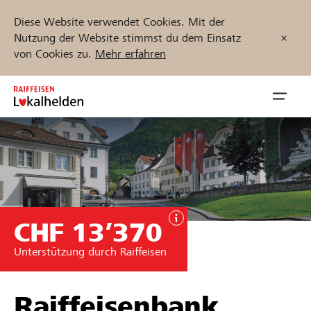
Diese Website verwendet Cookies. Mit der
Nutzung der Website stimmst du dem Einsatz
von Cookies zu.
Mehr erfahren
Zum
Inhalt
Navig
springen
öffnen
Jetzt starten
CHF 13’370
Projekte und Organisationen finden
Unterstützung durch Raiffeisen
Unterstützen
Hilfe & Support
Raiffeisenbank