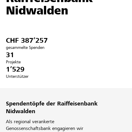
Nidwalden
Partner / Raiffeisenbank
CHF 387’257
Anmelden
gesammelte Spenden
31
Registrieren
Projekte
1’529
Unterstützer
DE
FR
IT
Spendentöpfe der Raiffeisenbank
Nidwalden
Als regional verankerte
Genossenschaftsbank engagieren wir