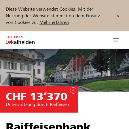
Diese Website verwendet Cookies. Mit der
Nutzung der Website stimmst du dem Einsatz
von Cookies zu.
Mehr erfahren
Zum
Inhalt
Navig
springen
öffnen
Jetzt starten
CHF 13’370
Projekte und Organisationen finden
Unterstützung durch Raiffeisen
Unterstützen
Hilfe & Support
Raiffeisenbank