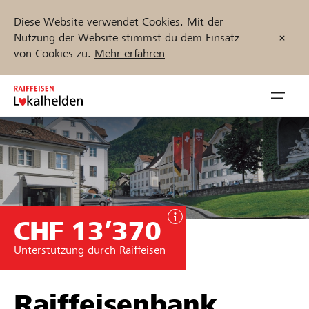
Diese Website verwendet Cookies. Mit der
Nutzung der Website stimmst du dem Einsatz
von Cookies zu.
Mehr erfahren
Zum
Inhalt
Navig
springen
öffnen
Jetzt starten
CHF 13’370
Projekte und Organisationen finden
Unterstützung durch Raiffeisen
Unterstützen
Hilfe & Support
Raiffeisenbank