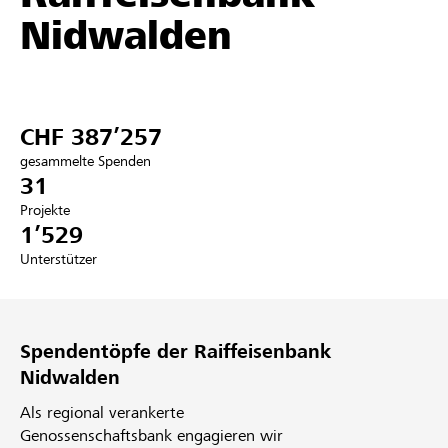
Nidwalden
Partner / Raiffeisenbank
CHF 387’257
Anmelden
gesammelte Spenden
31
Registrieren
Projekte
1’529
Unterstützer
DE
FR
IT
Spendentöpfe der Raiffeisenbank
Nidwalden
Als regional verankerte
Genossenschaftsbank engagieren wir