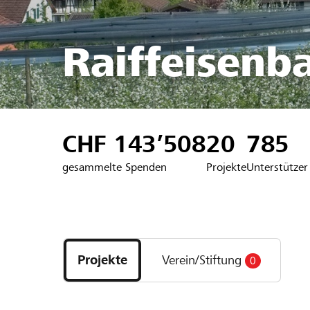
Raiffeisenb
CHF 143’508
20
785
gesammelte Spenden
Projekte
Unterstützer
Entdecke
Projekte
Projekte
Verein/Stiftung
0
und
Organisationen
der