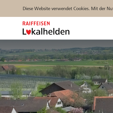
Diese Website verwendet Cookies. Mit der Nu
Zum
Inhalt
springen
Unterstützen
Hilfe & Support
Partne
Projekte und Organisationen finden
DE
FR
IT