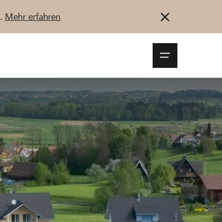
u.
Mehr erfahren
Navigationsm
öffnen
Anmelden
Registrieren
Jetzt starten