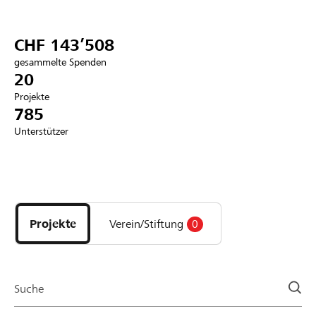
Partner / Raiffeisenbank
CHF 143’508
gesammelte Spenden
20
Projekte
Anmelden
785
Unterstützer
Registrieren
Entdecke
DE
FR
IT
Projekte
und
Projekte
Verein/Stiftung
0
Organisationen
der
Page
Suche