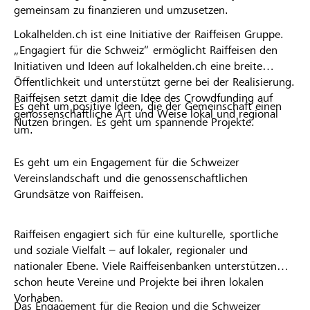
gemeinsam zu finanzieren und umzusetzen.
Lokalhelden.ch ist eine Initiative der Raiffeisen Gruppe.
„Engagiert für die Schweiz“ ermöglicht Raiffeisen den
Initiativen und Ideen auf lokalhelden.ch eine breite
Öffentlichkeit und unterstützt gerne bei der Realisierung.
Raiffeisen setzt damit die Idee des Crowdfunding auf
Es geht um positive Ideen, die der Gemeinschaft einen
genossenschaftliche Art und Weise lokal und regional
Nutzen bringen. Es geht um spannende Projekte.
um.
Es geht um ein Engagement für die Schweizer
Vereinslandschaft und die genossenschaftlichen
Grundsätze von Raiffeisen.
Raiffeisen engagiert sich für eine kulturelle, sportliche
und soziale Vielfalt – auf lokaler, regionaler und
nationaler Ebene. Viele Raiffeisenbanken unterstützen
schon heute Vereine und Projekte bei ihren lokalen
Vorhaben.
Das Engagement für die Region und die Schweizer