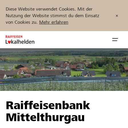
Diese Website verwendet Cookies. Mit der
Nutzung der Website stimmst du dem Einsatz
von Cookies zu.
Mehr erfahren
Zum
Inhalt
Navig
springen
öffnen
Jetzt starten
Projekte und Organisationen finden
Raiffeisenbank
Unterstützen
Mittelthurgau
Hilfe & Support