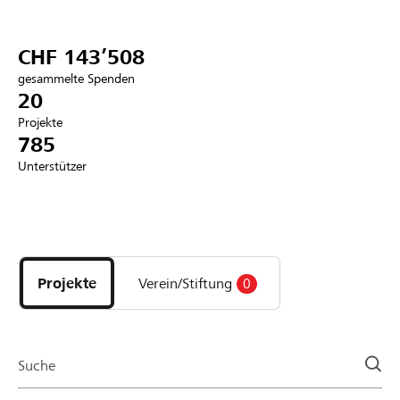
Partner / Raiffeisenbank
CHF 143’508
gesammelte Spenden
20
Projekte
Anmelden
785
Unterstützer
Registrieren
Entdecke
DE
FR
IT
Projekte
und
Projekte
Verein/Stiftung
0
Organisationen
der
Page
Suche