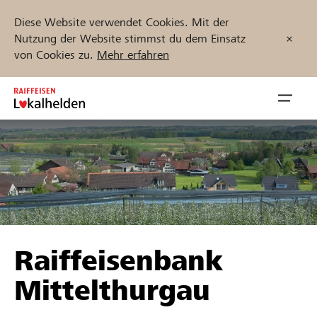
Diese Website verwendet Cookies. Mit der
Nutzung der Website stimmst du dem Einsatz
von Cookies zu.
Mehr erfahren
Zum
Inhalt
Navig
springen
öffnen
Jetzt starten
Projekte und Organisationen finden
Raiffeisenbank
Unterstützen
Mittelthurgau
Hilfe & Support