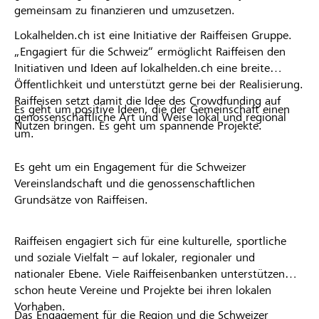
gemeinsam zu finanzieren und umzusetzen.
Lokalhelden.ch ist eine Initiative der Raiffeisen Gruppe.
„Engagiert für die Schweiz“ ermöglicht Raiffeisen den
Initiativen und Ideen auf lokalhelden.ch eine breite
Öffentlichkeit und unterstützt gerne bei der Realisierung.
Raiffeisen setzt damit die Idee des Crowdfunding auf
Es geht um positive Ideen, die der Gemeinschaft einen
genossenschaftliche Art und Weise lokal und regional
Nutzen bringen. Es geht um spannende Projekte.
um.
Es geht um ein Engagement für die Schweizer
Vereinslandschaft und die genossenschaftlichen
Grundsätze von Raiffeisen.
Raiffeisen engagiert sich für eine kulturelle, sportliche
und soziale Vielfalt – auf lokaler, regionaler und
nationaler Ebene. Viele Raiffeisenbanken unterstützen
schon heute Vereine und Projekte bei ihren lokalen
Vorhaben.
Das Engagement für die Region und die Schweizer