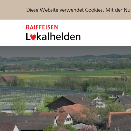
Diese Website verwendet Cookies. Mit der Nu
Zum
Inhalt
springen
Unterstützen
Hilfe & Support
Partne
Projekte und Organisationen finden
DE
FR
IT