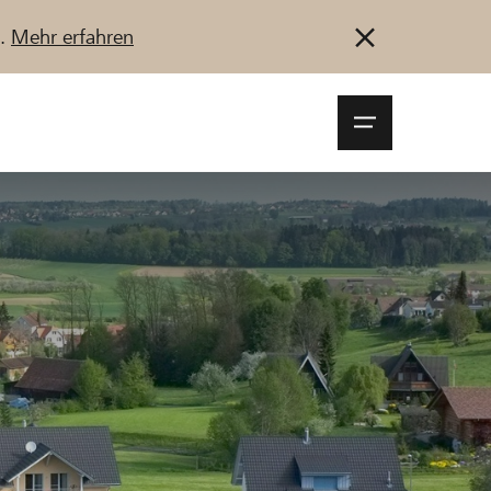
u.
Mehr erfahren
Navigationsm
öffnen
Anmelden
Registrieren
Jetzt starten