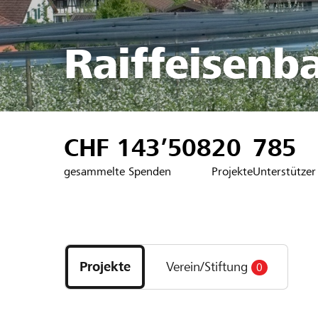
Raiffeisenb
CHF 143’508
20
785
gesammelte Spenden
Projekte
Unterstützer
Entdecke
Projekte
Projekte
Verein/Stiftung
0
und
Organisationen
der