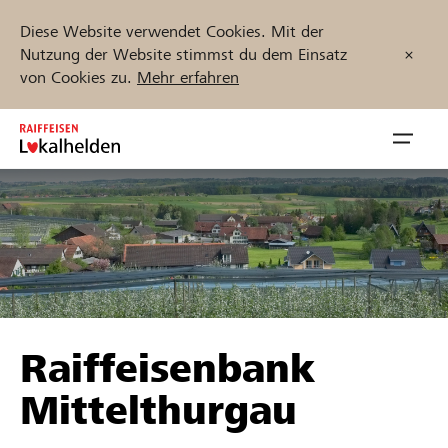
Diese Website verwendet Cookies. Mit der
Nutzung der Website stimmst du dem Einsatz
von Cookies zu.
Mehr erfahren
Zum
Inhalt
Navig
springen
öffnen
Jetzt starten
Projekte und Organisationen finden
Raiffeisenbank
Unterstützen
Mittelthurgau
Hilfe & Support