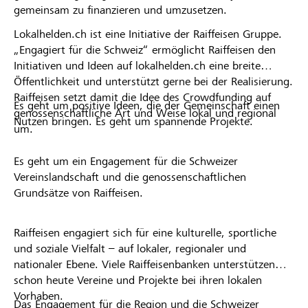
gemeinsam zu finanzieren und umzusetzen.
Lokalhelden.ch ist eine Initiative der Raiffeisen Gruppe.
„Engagiert für die Schweiz“ ermöglicht Raiffeisen den
Initiativen und Ideen auf lokalhelden.ch eine breite
Öffentlichkeit und unterstützt gerne bei der Realisierung.
Raiffeisen setzt damit die Idee des Crowdfunding auf
Es geht um positive Ideen, die der Gemeinschaft einen
genossenschaftliche Art und Weise lokal und regional
Nutzen bringen. Es geht um spannende Projekte.
um.
Es geht um ein Engagement für die Schweizer
Vereinslandschaft und die genossenschaftlichen
Grundsätze von Raiffeisen.
Raiffeisen engagiert sich für eine kulturelle, sportliche
und soziale Vielfalt – auf lokaler, regionaler und
nationaler Ebene. Viele Raiffeisenbanken unterstützen
schon heute Vereine und Projekte bei ihren lokalen
Vorhaben.
Das Engagement für die Region und die Schweizer