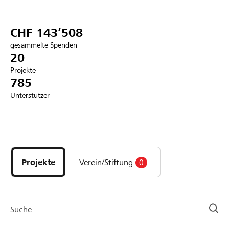
Partner / Raiffeisenbank
CHF 143’508
gesammelte Spenden
20
Projekte
Anmelden
785
Unterstützer
Registrieren
Entdecke
DE
FR
IT
Projekte
und
Projekte
Verein/Stiftung
0
Organisationen
der
Page
Suche